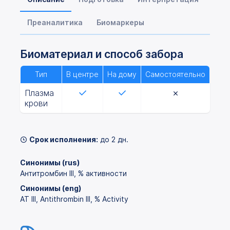
Преаналитика
Биомаркеры
Биоматериал и способ забора
Тип
В центре
На дому
Самостоятельно
Плазма
крови
Срок исполнения:
до 2 дн.
Синонимы (rus)
Антитромбин III, % активности
Синонимы (eng)
АТ III, Antithrombin III, % Activity