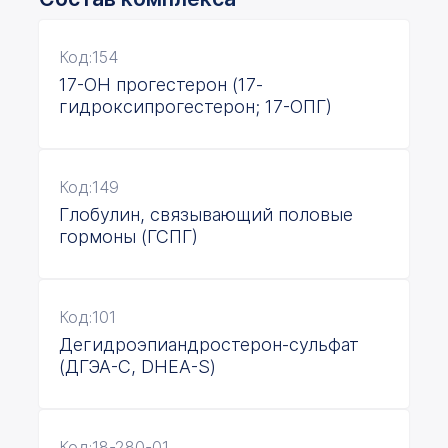
Код:154
17-ОН прогестерон (17-
гидроксипрогестерон; 17-ОПГ)
Код:149
Глобулин, связывающий половые
гормоны (ГСПГ)
Код:101
Дегидроэпиандростерон-сульфат
(ДГЭА-С, DHEA-S)
Код:18-280-01