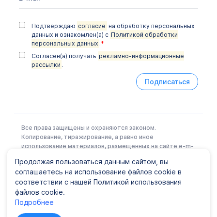
Cytomegalovirus, Epstein Barr Virus, Human
Herpes Virus 6, ДНК [реал-тайм ПЦР],
количественно
Подтверждаю
согласие
на обработку персональных
данных и ознакомлен(а) с
Политикой обработки
Комплексное исследование слюны на
персональных данных
.
*
Cytomegalovirus, Epstein Barr Virus, Human
Herpes Virus 6, ДНК [реал-тайм ПЦР],
Согласен(а) получать
рекламно-информационные
количественно
рассылки
.
Подписаться
Витамины и микроэлементы, влияющие на
состояние желудочно-кишечного тракта (K, Mg,
Fe, Zn, витамины K, D, B1, B5)
Расширенный комплексный анализ на наличие
Все права защищены и охраняются законом.
тяжёлых металлов и микроэлементов (40
показателей) в волосах/ногтях
Копирование, тиражирование, а равно иное
использование материалов, размещенных на сайте e-m-
Витамины и микроэлементы, участвующие в
l.ru возможно только с письменного разрешения
Продолжая пользоваться данным сайтом, вы
регуляции функции поджелудочной железы и
Правообладателя.
соглашаетесь на использование файлов cookie в
углеводного обмена (Cr, K, Mn, Mg, Cu, Zn, Ni,
витамины A, B6)
соответствии с нашей Политикой использования
файлов cookie.
Политика конфиденциальности
|
Карта сайта
Токсические микроэлементы (Cd, Hg, Pb) в
Подробнее
© ООО EML, 2022 Лицензия № Л041-01148-78/00337441
волосах/ногтях