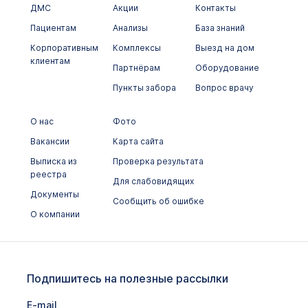
ДМС
Акции
Контакты
Онкологический для женщин расширенный
Пациентам
Анализы
База знаний
Диагностика инфекций передающихся половым
Корпоративным
Комплексы
Выезд на дом
путем (сывороточные маркеры)
клиентам
Партнёрам
Оборудование
Диагностика паразитарных заболеваний
Пункты забора
Вопрос врачу
(сывороточные маркеры)
Оценка андрогенного статуса
О нас
Фото
Вакансии
Карта сайта
Спортивный профиль PRO
Выписка из
Проверка результата
Спортивный профиль
реестра
Для слабовидящих
Документы
Расширенный комплексный анализ на витамины
Сообщить об ошибке
(A, бета-каротин, D, E, K, C, B1, B2, B3, B5, B6,
О компании
B9, B12)
Витамины и микроэлементы, влияющие на
состояние мышечной системы (K, Na, Ca, Mg,
Zn, Mn, витамины B1, B5)
Подпишитесь на полезные рассылки
Комплексное исследование крови на