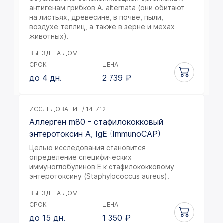
антигенам грибков A. alternata (они обитают
на листьях, древесине, в почве, пыли,
воздухе теплиц, а также в зерне и мехах
животных).
ВЫЕЗД НА ДОМ
СРОК
ЦЕНА
до 4 дн.
2 739
₽
ИССЛЕДОВАНИЕ / 14-712
Аллерген m80 - стафилококковый
энтеротоксин А, IgE (ImmunoCAP)
Целью исследования становится
определение специфических
иммуноглобулинов E к стафилококковому
энтеротоксину (Staphylococcus aureus).
ВЫЕЗД НА ДОМ
СРОК
ЦЕНА
до 15 дн.
1 350
₽