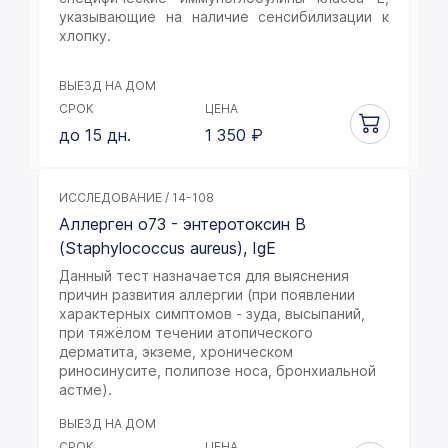
указывающие на наличие сенсибилизации к
хлопку.
ВЫЕЗД НА ДОМ
СРОК
ЦЕНА
до 15 дн.
1 350
₽
ИССЛЕДОВАНИЕ / 14-108
Аллерген o73 - энтеротоксин B
(Staphylococcus aureus), IgE
Данный тест назначается для выяснения
причин развития аллергии (при появлении
характерных симптомов - зуда, высыпаний,
при тяжёлом течении атопического
дерматита, экземе, хроническом
риносинусите, полипозе носа, бронхиальной
астме).
ВЫЕЗД НА ДОМ
СРОК
ЦЕНА