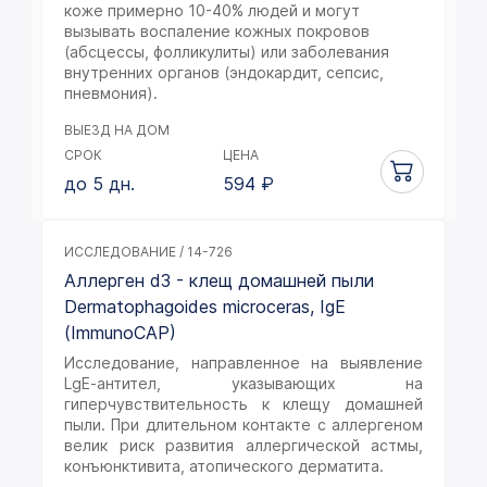
коже примерно 10-40% людей и могут
вызывать воспаление кожных покровов
(абсцессы, фолликулиты) или заболевания
внутренних органов (эндокардит, сепсис,
пневмония).
ВЫЕЗД НА ДОМ
СРОК
ЦЕНА
до 5 дн.
594
₽
ИССЛЕДОВАНИЕ / 14-726
Аллерген d3 - клещ домашней пыли
Dermatophagoides microceras, IgE
(ImmunoCAP)
Исследование, направленное на выявление
LgЕ-антител, указывающих на
гиперчувствительность к клещу домашней
пыли. При длительном контакте с аллергеном
велик риск развития аллергической астмы,
конъюнктивита, атопического дерматита.