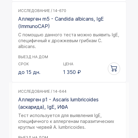
ИССЛЕДОВАНИЕ / 14-670
Аллерген m5 - Candida albicans, IgE
(ImmunoCAP)
С помощью данного теста можно выявить IgE,
специфичный к дрожжевым грибкам C.
albicans.
ВЫЕЗД НА ДОМ
СРОК
ЦЕНА
до 15 дн.
1 350
₽
ИССЛЕДОВАНИЕ / 14-644
Аллерген p1 - Ascaris lumbricoides
(аскарида), IgE, ИФА
Тест используется для выявления IgE,
специфичного к аллергенам паразитических
круглых червей A. lumbricoides.
ВЫЕЗД НА ДОМ