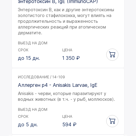
энтеротоксин В, IgE (ImmunoCAP)
Энтеротоксин В, как и другие энтеротоксины
золотистого стафилококка, могут влиять на
продолжительность и выраженность
аллергических реакций при атопическом
дерматите.
ВЫЕЗД НА ДОМ
СРОК
ЦЕНА
до 15 дн.
1 350
₽
ИССЛЕДОВАНИЕ / 14-109
Аллерген p4 - Anisakis Larvae, IgE
Anisakis - черви, которые паразитируют у
водных животных (в т.ч. - у рыб, моллюсков).
ВЫЕЗД НА ДОМ
СРОК
ЦЕНА
до 5 дн.
594
₽