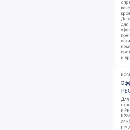
опр
исследования
кач
кров
Иммунологическое
Дан
исследование
для
эфф
Лекарственный мониторинг
преп
ант
Микробиологические
пом
исследования
про
и др
Неорганические вещества
и микроэлементы
Общеклинические
ИССЛ
исследования
Эфф
PEG
Онкомаркеры
Для
Химико-токсикологические
отв
исследования
и Р
IL28
Цитологические
лям
исследования
реце