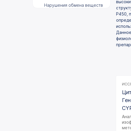
высоки
Нарушения обмена веществ
структ
Р450, 
Фармакогенетика
опреде
Система детоксикации
исполь
ксенобиотиков и
Данное
канцерогенов
физиол
препар
Наследственные
моногенные заболевания и
состояния
Установление родства/
идентификация личности
Цитогенетические
ИССЛ
исследования
Цит
Гормональные
Ген
исследования
CY
Инфекционные
Ана
заболевания
изо
мет
Гистологические