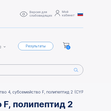
Мой
Версия для
кабинет
слабовидящих
Результаты
с
0
тво 4, субсемейство F, полипептид 2 (CYP4F2). Выявле
 F, полипептид 2