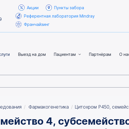
Акции
Пункты забора
Референтная лаборатория Mindray
9
Франчайзинг
слуги
Выезд на дом
Пациентам
Партнёрам
О на
ледования
Фармакогенетика
Цитохром P450, семейс
мейство 4, субсемейство