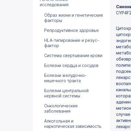
исследования
Синони
CYP4F2
Образ жизни и генетические
факторы
Цитохр
Репродуктивное здоровье
цитохр
HLA-типирование и резус-
эндоге
фактор
метабо
метабо
Система свертывания крови
обезвр
полипе
Болезни сердца и сосудов
подсем
Болезни желудочно-
лекарс
кишечного тракта
воспал
каналь
Болезни центральной
нервной системы
котора
аденин
Онкологические
метион
заболевания
случае
активн
Алкогольная и
наркотическая зависимость
лекарс