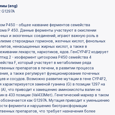
мы (eng)
 G1297A
ом P450 - общее название ферментов семейства
ома Р 450. Данные ферменты участвуют в окислении
нных и экзогенных соединений, играют важную роль в
лизме стероидных гормонов, желчных кислот, фенольных
литов, ненасыщенных жирных кислот, а также в
еживании лекарств, наркотиков, ядов. ГенCYP4F2 кодирует
птид 2 - изофермент цитохрома P450 семейства 4
ейства F, который участвует в метаболизме ряда
твенных препаратов в печени, в развитии процесса
ения, а также регулирует функционирование почечных
цев и сосудов. Возможно развитие мутации в гене CYP4F2,
я характеризуется заменой гуанина (G) в позиции 1297 на
 (А), что приводит к замещению аминокислоты валин на
ин в 433 позиции (Val433Met). Генетический маркер в таком
 обозначается как G1297A. Мутация приводит к уменьшению
ости фермента и нарушению биотрансформации
твенных препаратов, что требует назначения более