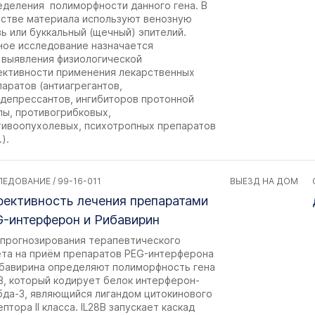
еделения полиморфности данного гена. В
естве материала используют венозную
ь или буккальный (щечный) эпителий.
ное исследование назначается
 выявления физиологической
ективности применения лекарственных
аратов (антиагрегантов,
идепрессантов, ингибиторов протонной
пы, противогрибковых,
тивоопухолевых, психотропных препаратов
.).
ЕДОВАНИЕ / 99-16-011
ВЫЕЗД НА ДОМ
ективность лечения препаратами
-интерферон и Рибавирин
 прогнозирования терапевтического
ета на приём препаратов PEG-интерферона
ибавирина определяют полиморфность гена
B, который кодирует белок интерферон-
бда-3, являющийся лигандом цитокинового
птора II класса. IL28B запускает каскад