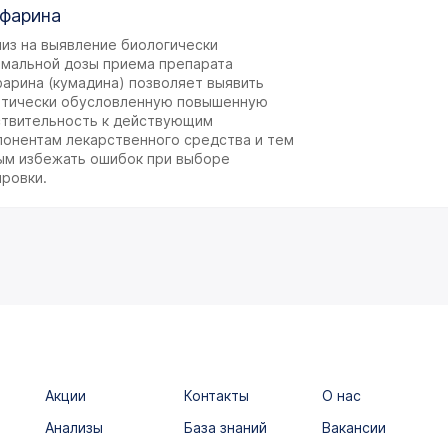
фарина
лиз на выявление биологически
имальной дозы приема препарата
фарина (кумадина) позволяет выявить
етически обусловленную повышенную
ствительность к действующим
понентам лекарственного средства и тем
ым избежать ошибок при выборе
ировки.
Акции
Контакты
О нас
Анализы
База знаний
Вакансии