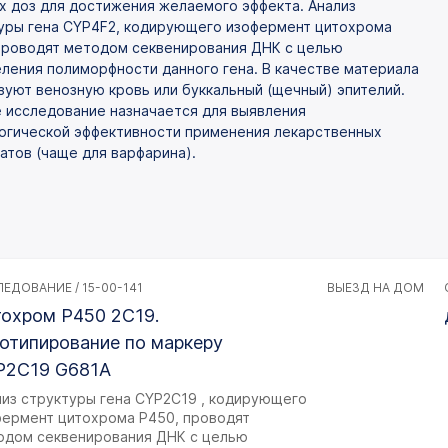
х доз для достижения желаемого эффекта. Анализ
уры гена CYP4F2, кодирующего изофермент цитохрома
проводят методом секвенирования ДНК с целью
ления полиморфности данного гена. В качестве материала
зуют венозную кровь или буккальный (щечный) эпителий.
 исследование назначается для выявления
огической эффективности применения лекарственных
атов (чаще для варфарина).
ЕДОВАНИЕ / 15-00-141
ВЫЕЗД НА ДОМ
охром P450 2C19.
отипирование по маркеру
P2C19 G681A
лиз структуры гена CYP2C19 , кодирующего
фермент цитохрома Р450, проводят
одом секвенирования ДНК с целью