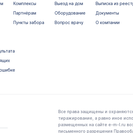
ым
Комплексы
Выезд на дом
Выписка из реест
Партнёрам
Оборудование
Документы
Пункты забора
Вопрос врачу
О компании
ультата
дящих
 ошибке
Все права защищены и охраняются
тиражирование, а равно иное исп
размещенных на сайте e-m-l.ru во
письменного разрешения Правооб