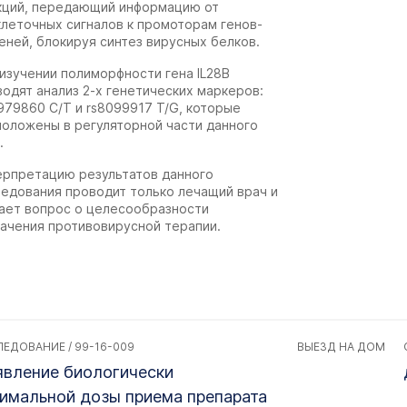
кций, передающий информацию от
клеточных сигналов к промоторам генов-
ней, блокируя синтез вирусных белков.
изучении полиморфности гена IL28B
одят анализ 2-х генетических маркеров:
979860 C/T и rs8099917 T/G, которые
положены в регуляторной части данного
а.
ерпретацию результатов данного
ледования проводит только лечащий врач и
ает вопрос о целесообразности
начения противовирусной терапии.
ЕДОВАНИЕ / 99-16-009
ВЫЕЗД НА ДОМ
вление биологически
имальной дозы приема препарата