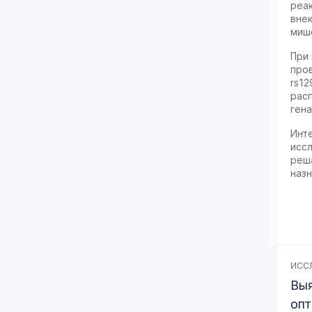
реа
вне
мише
При 
пров
rs12
рас
ген
Инт
исс
реш
наз
ИССЛ
Выя
опт