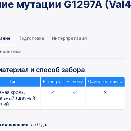
ние мутации G1297A (Val
ание
Подготовка
Интерпретация
налитика
атериал и способ забора
Тип
В центре
На дому
Самостоятельно
зная кровь,
альный (щечный)
елий
к исполнения:
до 6 дн.