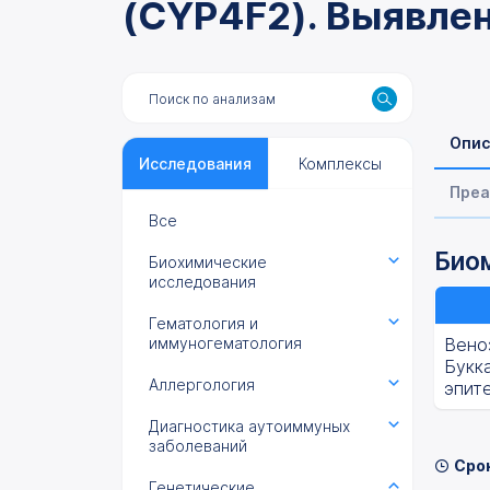
(CYP4F2). Выявле
Опис
Исследования
Комплексы
Преа
Все
Биом
Биохимические
исследования
Гематология и
иммуногематология
Вено
Букк
Аллергология
эпит
Диагностика аутоиммуных
заболеваний
Сро
Генетические