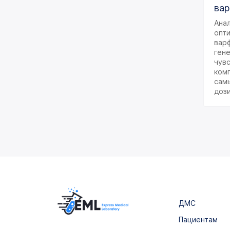
вар
Ана
опт
вар
ген
чув
ком
сам
доз
ДМС
Пациентам