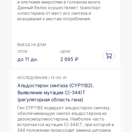
и клетками микроглии в головном мозге.
Данный белок осуществляет транспорт
холестерина от мест его синтеза и
всасывания к местам потребления.
ВЫЕЗД НА ДОМ
СРОК
ЦЕНА
до 11 дн.
2 695
₽
ИССЛЕДОВАНИЕ / 15-00-41
Альдостерон синтаза (CYP11B2).
Выявление мутации C(-344)T
(регуляторная область гена)
Ген CYP11B2 кодирует альдостерон синтазу,
обеспечивающую синтез альдостерона из
дезоксикортикостерона. Наиболее часто
встречается мутация С(-344)Т, при которой в
344 положении происходит замена цитозина