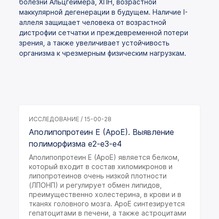
болезни Альцгеймера, ХПН, возрастной
маккулярной дегенерации в будущем. Наличие I-
аллеля защищает человека от возрастной
дистрофии сетчатки и преждевременной потери
зрения, а также увеличивает устойчивость
организма к чрезмерным физическим нагрузкам.
ИССЛЕДОВАНИЕ / 15-00-28
Аполипопротеин E (ApoE). Выявление
полиморфизма e2-e3-e4
Аполипопротеин Е (АроЕ) является белком,
который входит в состав хиломикронов и
липопротеинов очень низкой плотности
(ЛПОНП) и регулирует обмен липидов,
преимущественно холестерина, в крови и в
тканях головного мозга. АроЕ синтезируется
гепатоцитами в печени, а также астроцитами