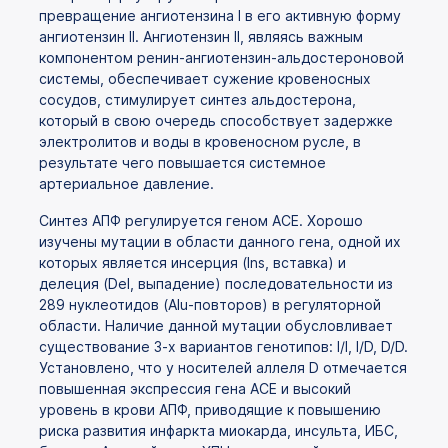
превращение ангиотензина I в его активную форму
ангиотензин II. Ангиотензин II, являясь важным
компонентом ренин-ангиотензин-альдостероновой
системы, обеспечивает сужение кровеносных
сосудов, стимулирует синтез альдостерона,
который в свою очередь способствует задержке
электролитов и воды в кровеносном русле, в
результате чего повышается системное
артериальное давление.
Синтез АПФ регулируется геном АСЕ. Хорошо
изучены мутации в области данного гена, одной их
которых является инсерция (Ins, вставка) и
делеция (Del, выпадение) последовательности из
289 нуклеотидов (Alu-повторов) в регуляторной
области. Наличие данной мутации обусловливает
существование 3-х вариантов генотипов: I/I, I/D, D/D.
Установлено, что у носителей аллеля D отмечается
повышенная экспрессия гена АСЕ и высокий
уровень в крови АПФ, приводящие к повышению
риска развития инфаркта миокарда, инсульта, ИБС,