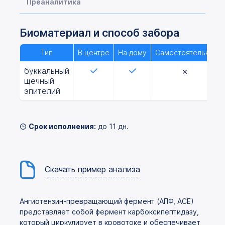
Преаналитика
Биоматериал и способ забора
Тип
В центре
На дому
Самостоятельно
буккальный
щечный
эпителий
Срок исполнения:
до 11 дн.
Скачать пример анализа
Ангиотензин-превращающий фермент (АПФ, АСЕ)
представляет собой фермент карбоксипептидазу,
который циркулирует в кровотоке и обеспечивает