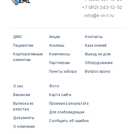
Гормональные исследования
+7 (812) 243-12-52
Инфекционные заболевания
info@e-m-l.ru
Гистологические исследования
Иммунологическое исследование
ДМС
Акции
Контакты
Пациентам
Анализы
База знаний
Лекарственный мониторинг
Корпоративным
Комплексы
Выезд на дом
Микробиологические исследования
клиентам
Партнёрам
Оборудование
Неорганические вещества и
Пункты забора
Вопрос врачу
микроэлементы
Общеклинические исследования
О нас
Фото
Вакансии
Карта сайта
Онкомаркеры
Выписка из
Проверка результата
Химико-токсикологические исследования
реестра
Для слабовидящих
Документы
Цитологические исследования
Сообщить об ошибке
О компании