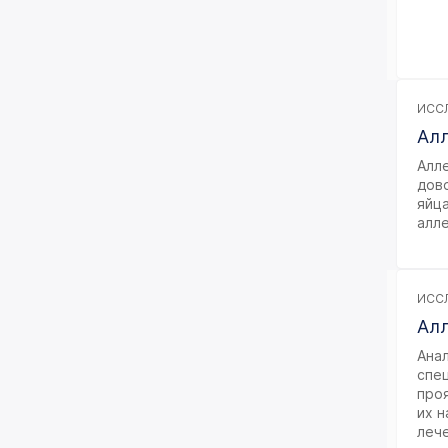
ИССЛ
Алл
Алл
дово
яйц
алл
ИССЛ
Алл
Анал
спец
про
их н
леч