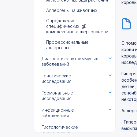
коровь
Аллергены на животных
Определение
специфических IgE:
комплексные аллергопанели
Профессиональные
С помо
аллергены
крови 
коровь
Диагностика аутоиммуных
исслед
заболеваний
Гиперч
Генетические
особен
исследования
детей,
Гормональные
сенсиб
исследования
некото
Инфекционные
Аллерг
заболевания
· Гипе
Гистологические
высыпа
исследования