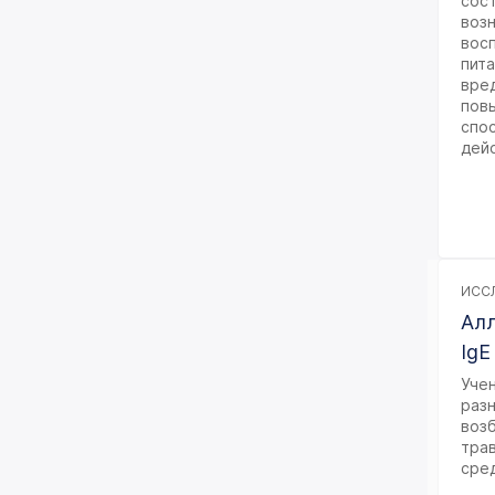
сост
возн
вос
пита
вред
пов
спо
дей
ИССЛ
Алл
IgE
Уче
раз
воз
тра
сре