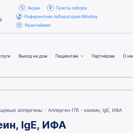
Акции
Пункты забора
Референтная лаборатория Mindray
9
Франчайзинг
слуги
Выезд на дом
Пациентам
Партнёрам
О на
щевые аллергены
Аллерген f78 - казеин, IgE, ИФА
еин, IgE, ИФА