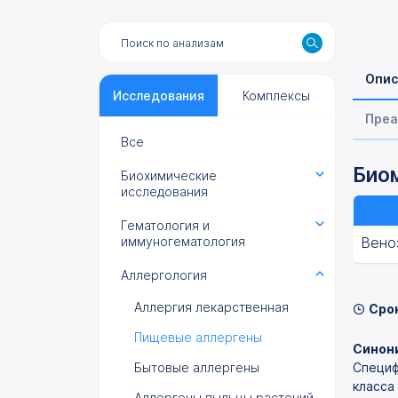
Опис
Исследования
Комплексы
Преа
Все
Биом
Биохимические
исследования
Гематология и
иммуногематология
Вено
Аллергология
Аллергия лекарственная
Сро
Пищевые аллергены
Синони
Бытовые аллергены
Специф
класса 
Аллергены пыльцы растений