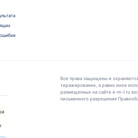
ультата
дящих
 ошибке
Все права защищены и охраняются
тиражирование, а равно иное исп
размещенных на сайте e-m-l.ru во
письменного разрешения Правооб
ой
е