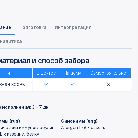
ание
Подготовка
Интерпретация
налитика
атериал и способ забора
Тип
В центре
На дому
Самостоятельно
зная кровь
к исполнения:
2 - 7 дн.
мы (rus)
Синонимы (eng)
ический иммуноглобулин
Allergen f78 - casein.
Е к казеину, белку