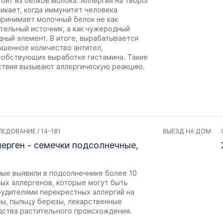
оит из белков молока. Аллергия на творог
икает, когда иммунитет человека
принимает молочный белок не как
тельный источник, а как чужеродный
ный элемент. В итоге, вырабатывается
ышенное количество антител,
собствующих выработке гистамина. Такие
ствия вызывают аллергическую реакцию.
ЕДОВАНИЕ / 14-181
ВЫЕЗД НА ДОМ
ерген - семечки подсолнечные,
ные выявили в подсолнечнике более 10
ных аллергенов, которые могут быть
будителями перекрестных аллергий на
вы, пыльцу березы, лекарственные
дства растительного происхождения.