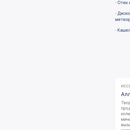
· Отек
Иммунологическое
исследование
· Диск
метеор
Лекарственный мониторинг
· Каше
Микробиологические
исследования
Неорганические вещества
и микроэлементы
Общеклинические
исследования
Онкомаркеры
ИССЛ
Алл
Химико-токсикологические
исследования
Твор
прод
Цитологические
коли
исследования
мин
вызы