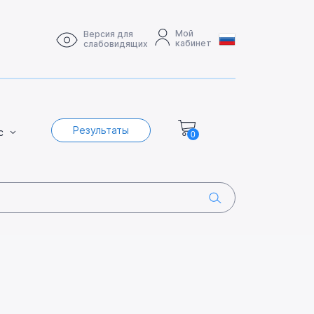
Мой
Версия для
кабинет
слабовидящих
Результаты
с
0