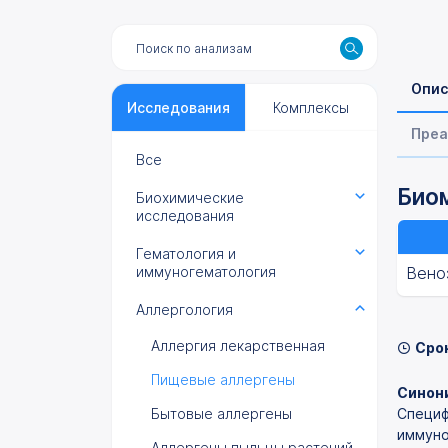
Опис
Исследования
Комплексы
Преа
Все
Биом
Биохимические
исследования
Гематология и
иммуногематология
Вено
Аллергология
Аллергия лекарственная
Сро
Пищевые аллергены
Синони
Бытовые аллергены
Специф
иммуно
Аллергены пыльцы растений