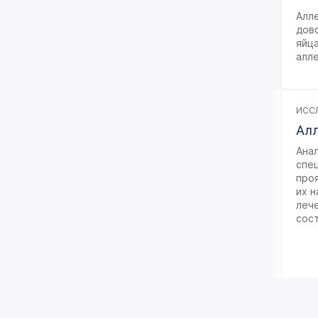
Алл
дово
яйц
алл
ИССЛ
Алл
Анал
спец
про
их н
леч
сос