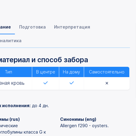
ание
Подготовка
Интерпретация
налитика
атериал и способ забора
Тип
В центре
На дому
Самостоятельно
зная кровь
к исполнения:
до 4 дн.
мы (rus)
Синонимы (eng)
ические
Allergen f290 - oysters.
глобулины класса G к