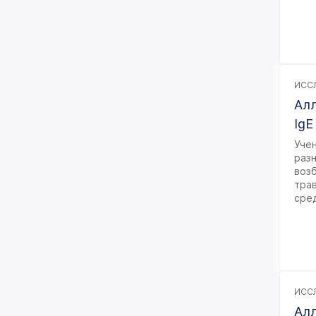
ИССЛ
Алл
IgE
Уче
раз
воз
тра
сре
ИССЛ
Алл