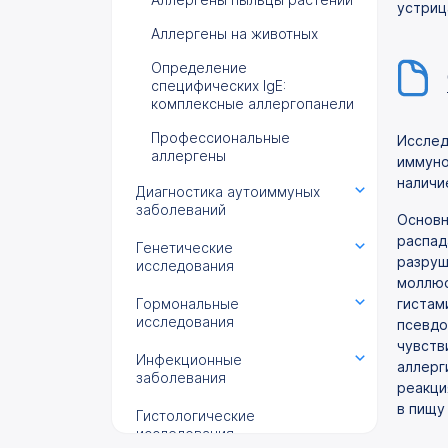
устриц
Аллергены на животных
Определение
специфических IgE:
комплексные аллергопанели
Профессиональные
Исслед
аллергены
иммуно
наличи
Диагностика аутоиммуных
заболеваний
Основн
распад
Генетические
разруш
исследования
моллюс
Гормональные
гистам
исследования
псевдо
чувств
Инфекционные
аллерг
заболевания
реакци
в пищу
Гистологические
исследования