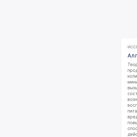
Иммунологическое
исследование
Лекарственный мониторинг
Микробиологические
исследования
ИССЛ
Неорганические вещества
Алл
и микроэлементы
Твор
Общеклинические
прод
исследования
коли
мин
Онкомаркеры
вызы
сост
Химико-токсикологические
возн
исследования
вос
пита
Цитологические
вред
исследования
пов
спо
дей