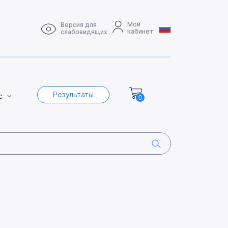
Мой
Версия для
кабинет
слабовидящих
Результаты
с
0