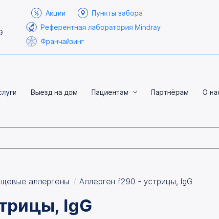
Акции
Пункты забора
Референтная лаборатория Mindray
9
Франчайзинг
слуги
Выезд на дом
Пациентам
Партнёрам
О на
щевые аллергены
Аллерген f290 - устрицы, IgG
стрицы, IgG