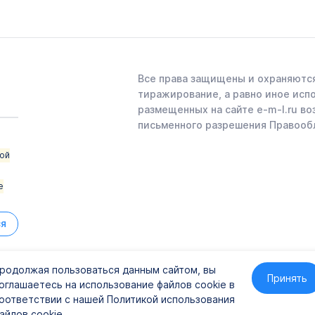
Все права защищены и охраняются
тиражирование, а равно иное исп
размещенных на сайте e-m-l.ru во
письменного разрешения Правооб
ой
е
ся
родолжая пользоваться данным сайтом, вы
Принять
оглашаетесь на использование файлов cookie в
41
оответствии с нашей Политикой использования
айлов cookie.