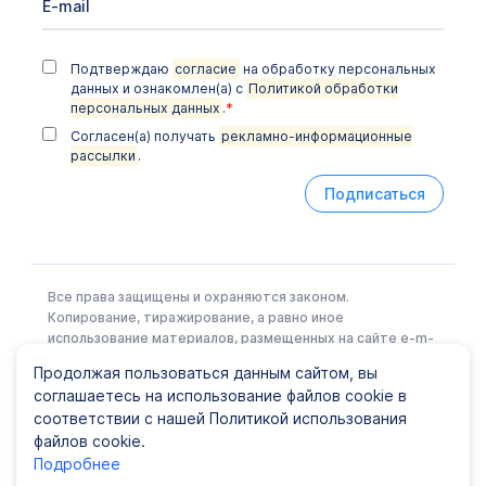
Подтверждаю
согласие
на обработку персональных
данных и ознакомлен(а) с
Политикой обработки
персональных данных
.
*
Согласен(а) получать
рекламно-информационные
рассылки
.
Подписаться
Все права защищены и охраняются законом.
Копирование, тиражирование, а равно иное
использование материалов, размещенных на сайте e-m-
l.ru возможно только с письменного разрешения
Продолжая пользоваться данным сайтом, вы
Правообладателя.
соглашаетесь на использование файлов cookie в
соответствии с нашей Политикой использования
файлов cookie.
Политика конфиденциальности
|
Карта сайта
Подробнее
© ООО EML, 2022 Лицензия № Л041-01148-78/00337441