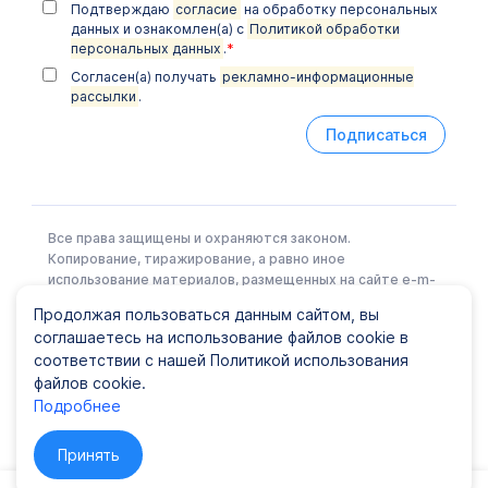
Подтверждаю
согласие
на обработку персональных
данных и ознакомлен(а) с
Политикой обработки
персональных данных
.
*
Согласен(а) получать
рекламно-информационные
рассылки
.
Подписаться
Все права защищены и охраняются законом.
Копирование, тиражирование, а равно иное
использование материалов, размещенных на сайте e-m-
l.ru возможно только с письменного разрешения
Продолжая пользоваться данным сайтом, вы
Правообладателя.
соглашаетесь на использование файлов cookie в
соответствии с нашей Политикой использования
файлов cookie.
Политика конфиденциальности
|
Карта сайта
Подробнее
© ООО EML, 2022 Лицензия № Л041-01148-78/00337441
от 25 июня 2019 г., ООО "ЕМЛ"
Принять