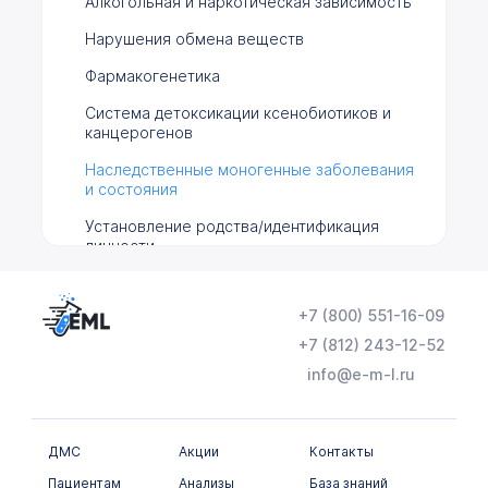
Алкогольная и наркотическая зависимость
Нарушения обмена веществ
Фармакогенетика
Система детоксикации ксенобиотиков и
канцерогенов
Наследственные моногенные заболевания
и состояния
Установление родства/идентификация
личности
Цитогенетические исследования
+7 (800) 551-16-09
Гормональные исследования
+7 (812) 243-12-52
Инфекционные заболевания
info@e-m-l.ru
Гистологические исследования
Иммунологическое исследование
ДМС
Акции
Контакты
Пациентам
Анализы
База знаний
Лекарственный мониторинг