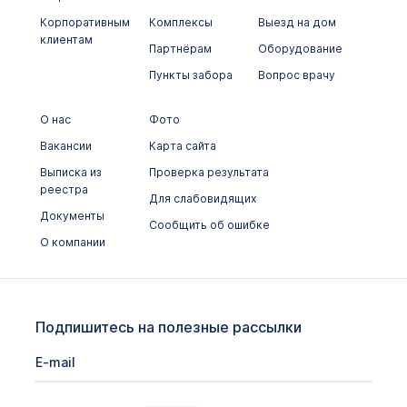
Корпоративным
Комплексы
Выезд на дом
Микробиологические исследования
клиентам
Партнёрам
Оборудование
Неорганические вещества и
Пункты забора
Вопрос врачу
микроэлементы
Общеклинические исследования
О нас
Фото
Вакансии
Карта сайта
Онкомаркеры
Выписка из
Проверка результата
Химико-токсикологические исследования
реестра
Для слабовидящих
Документы
Цитологические исследования
Сообщить об ошибке
О компании
Подпишитесь на полезные рассылки