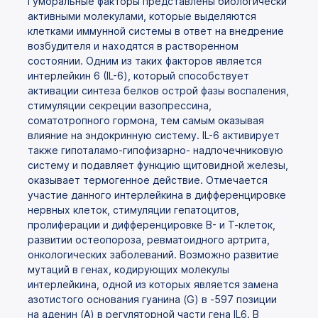
Гуморальные факторы представлены биологически
активными молекулами, которые выделяются
клетками иммунной системы в ответ на внедрение
возбудителя и находятся в растворенном
состоянии. Одним из таких факторов является
интерлейкин 6 (IL-6), который способствует
активации синтеза белков острой фазы воспаления,
стимуляции секреции вазопрессина,
соматотропного гормона, тем самым оказывая
влияние на эндокринную систему. IL-6 активирует
также гипоталамо-гипофизарно- надпочечниковую
систему и подавляет функцию щитовидной железы,
оказывает термогенное действие. Отмечается
участие данного интерлейкина в дифференцировке
нервных клеток, стимуляции гепатоцитов,
пролиферации и дифференцировке В- и Т-клеток,
развитии остеопороза, ревматоидного артрита,
онкологических заболеваний. Возможно развитие
мутаций в генах, кодирующих молекулы
интерлейкина, одной из которых является замена
азотистого основания гуанина (G) в -597 позиции
на аденин (A) в регуляторной части гена IL6. В