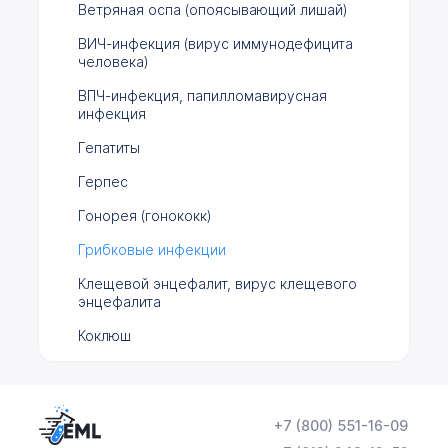
Ветряная оспа (опоясывающий лишай)
ВИЧ-инфекция (вирус иммунодефицита
человека)
ВПЧ-инфекция, папилломавирусная
инфекция
Гепатиты
Герпес
Гонорея (гонококк)
Грибковые инфекции
Клещевой энцефалит, вирус клещевого
энцефалита
Коклюш
Краснуха
Острые кишечные инфекции
+7 (800) 551-16-09
Паразитарные заболевания