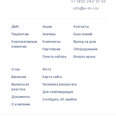
+7 (812) 243-12-52
Сифилис
info@e-m-l.ru
Стафилококковая инфекция
Туберкулез (микобактерии туберкулеза)
ДМС
Акции
Контакты
Уреаплазмоз (уреаплазмы)
Пациентам
Анализы
База знаний
Хеликобактерная инфекция (хеликобактер)
Корпоративным
Комплексы
Выезд на дом
клиентам
Партнёрам
Оборудование
Хламидийная инфекция, хламидиоз
(хламидии)
Пункты забора
Вопрос врачу
Цитомегаловирусная инфекция
(цитомегаловирус, ЦМВ)
О нас
Фото
Вакансии
Бактериальные инфекции
Карта сайта
Выписка из
Проверка результата
Гистологические исследования
реестра
Для слабовидящих
Иммунологическое исследование
Документы
Сообщить об ошибке
О компании
Лекарственный мониторинг
Микробиологические исследования