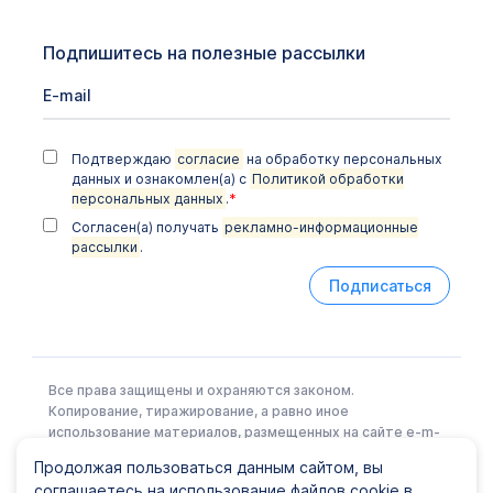
Неорганические вещества и
Подпишитесь на полезные рассылки
микроэлементы
Общеклинические исследования
Онкомаркеры
Подтверждаю
согласие
на обработку персональных
данных и ознакомлен(а) с
Политикой обработки
Химико-токсикологические исследования
персональных данных
.
*
Цитологические исследования
Согласен(а) получать
рекламно-информационные
рассылки
.
Подписаться
Все права защищены и охраняются законом.
Копирование, тиражирование, а равно иное
использование материалов, размещенных на сайте e-m-
l.ru возможно только с письменного разрешения
Продолжая пользоваться данным сайтом, вы
Правообладателя.
соглашаетесь на использование файлов cookie в