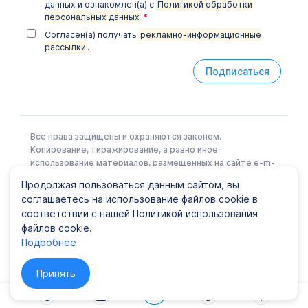
данных и ознакомлен(а) с
Политикой обработки
персональных данных
.
*
Согласен(а) получать
рекламно-информационные
рассылки
.
Подписаться
Все права защищены и охраняются законом.
Копирование, тиражирование, а равно иное
использование материалов, размещенных на сайте e-m-
l.ru возможно только с письменного разрешения
Продолжая пользоваться данным сайтом, вы
Правообладателя.
соглашаетесь на использование файлов cookie в
соответствии с нашей Политикой использования
файлов cookie.
Политика конфиденциальности
|
Карта сайта
Подробнее
© ООО EML, 2022 Лицензия № Л041-01148-78/00337441
от 25 июня 2019 г., ООО "ЕМЛ"
Принять