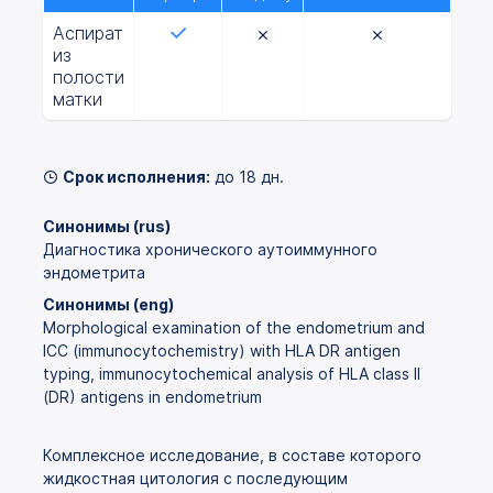
Аспират
из
полости
матки
Срок исполнения:
до 18 дн.
Синонимы (rus)
Диагностика хронического аутоиммунного
эндометрита
Синонимы (eng)
Morphological examination of the endometrium and
IСC (immunocytochemistry) with HLA DR antigen
typing, immunocytochemical analysis of HLA class II
(DR) antigens in endometrium
Комплексное исследование, в составе которого
жидкостная цитология с последующим