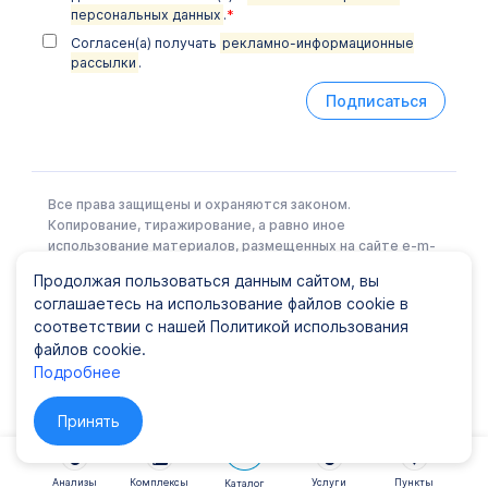
персональных данных
.
*
Согласен(а) получать
рекламно-информационные
рассылки
.
Подписаться
Все права защищены и охраняются законом.
Копирование, тиражирование, а равно иное
использование материалов, размещенных на сайте e-m-
l.ru возможно только с письменного разрешения
Продолжая пользоваться данным сайтом, вы
Правообладателя.
соглашаетесь на использование файлов cookie в
соответствии с нашей Политикой использования
файлов cookie.
Политика конфиденциальности
|
Карта сайта
Подробнее
© ООО EML, 2022 Лицензия № Л041-01148-78/00337441
от 25 июня 2019 г., ООО "ЕМЛ"
Принять
Анализы
Комплексы
Услуги
Пункты
Каталог