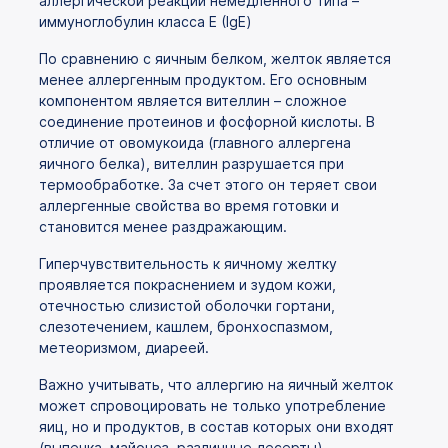
аллергической реакции немедленного типа –
иммуноглобулин класса Е (IgE)
По сравнению с яичным белком, желток является
менее аллергенным продуктом. Его основным
компонентом является вителлин – сложное
соединение протеинов и фосфорной кислоты. В
отличие от овомукоида (главного аллергена
яичного белка), вителлин разрушается при
термообработке. За счет этого он теряет свои
аллергенные свойства во время готовки и
становится менее раздражающим.
Гиперчувствительность к яичному желтку
проявляется покраснением и зудом кожи,
отечностью слизистой оболочки гортани,
слезотечением, кашлем, бронхоспазмом,
метеоризмом, диареей.
Важно учитывать, что аллергию на яичный желток
может спровоцировать не только употребление
яиц, но и продуктов, в состав которых они входят
(выпечка, майонез, различные десерты).