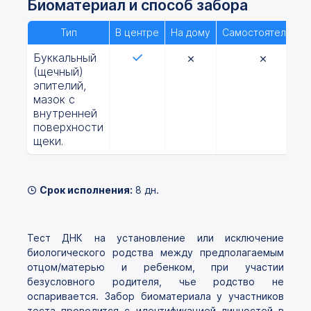
Биоматериал и способ забора
Тип
В центре
На дому
Самостоятельно
Буккальный
(щечный)
эпителий,
мазок с
внутренней
поверхности
щеки.
Срок исполнения:
8 дн.
Тест ДНК на установление или исключение
биологического родства между предполагаемым
отцом/матерью и ребенком, при участии
безусловного родителя, чье родство не
оспаривается. Забор биоматериала у участников
теста проводится с идентификацией личностей в