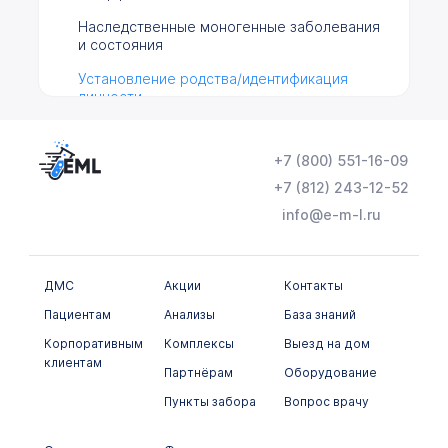
Наследственные моногенные заболевания
и состояния
Установление родства/идентификация
личности
Цитогенетические исследования
+7 (800) 551-16-09
Гормональные исследования
+7 (812) 243-12-52
Инфекционные заболевания
info@e-m-l.ru
Гистологические исследования
Иммунологическое исследование
ДМС
Акции
Контакты
Пациентам
Анализы
База знаний
Лекарственный мониторинг
Корпоративным
Комплексы
Выезд на дом
Микробиологические исследования
клиентам
Партнёрам
Оборудование
Неорганические вещества и
Пункты забора
Вопрос врачу
микроэлементы