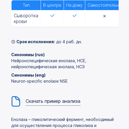
Тип
В центре
На дому
Самостоятельно
Сыворотка
крови
Срок исполнения:
до 4 раб. дн.
Синонимы (rus)
Нейронспецифическая енолаза, НСЕ,
нейронспецифическая энолаза, НСЭ
Синонимы (eng)
Neuron-specific enolase NSE
Скачать пример анализа
Енолаза – гликолитический фермент, необходимый
для осуществления процесса гликолиза и