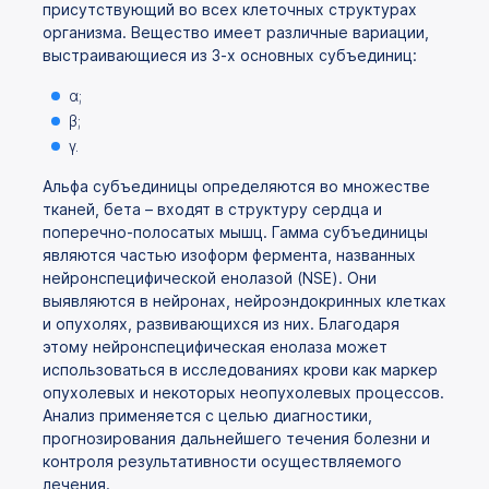
присутствующий во всех клеточных структурах
организма. Вещество имеет различные вариации,
выстраивающиеся из 3-х основных субъединиц:
α;
β;
γ.
Альфа субъединицы определяются во множестве
тканей, бета – входят в структуру сердца и
поперечно-полосатых мышц. Гамма субъединицы
являются частью изоформ фермента, названных
нейронспецифической енолазой (NSE). Они
выявляются в нейронах, нейроэндокринных клетках
и опухолях, развивающихся из них. Благодаря
этому нейронспецифическая енолаза может
использоваться в исследованиях крови как маркер
опухолевых и некоторых неопухолевых процессов.
Анализ применяется с целью диагностики,
прогнозирования дальнейшего течения болезни и
контроля результативности осуществляемого
лечения.