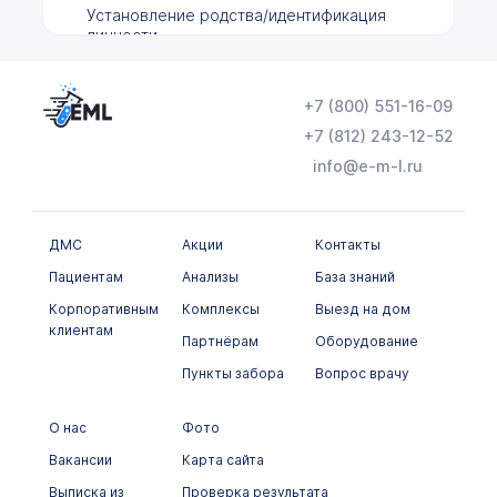
Установление родства/идентификация
личности
Цитогенетические исследования
+7 (800) 551-16-09
Гормональные исследования
+7 (812) 243-12-52
Инфекционные заболевания
info@e-m-l.ru
Гистологические исследования
Иммунологическое исследование
ДМС
Акции
Контакты
Пациентам
Анализы
База знаний
Лекарственный мониторинг
Корпоративным
Комплексы
Выезд на дом
Микробиологические исследования
клиентам
Партнёрам
Оборудование
Неорганические вещества и
Пункты забора
Вопрос врачу
микроэлементы
Общеклинические исследования
О нас
Фото
Вакансии
Карта сайта
Онкомаркеры
Выписка из
Проверка результата