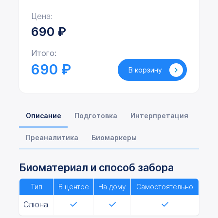
Цена:
690
₽
Итого:
690 ₽
В корзину
Описание
Подготовка
Интерпретация
Преаналитика
Биомаркеры
Биоматериал и способ забора
Тип
В центре
На дому
Самостоятельно
Слюна