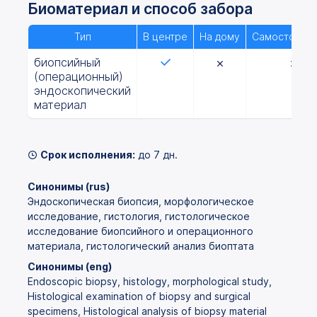
Биоматериал и способ забора
Тип
В центре
На дому
Самостоятел
биопсийный
(операционный)
эндоскопический
материал
Срок исполнения:
до 7 дн.
Синонимы (rus)
Эндоскопическая биопсия, морфологическое
исследование, гистология, гистологическое
исследование биопсийного и операционного
материала, гистологический анализ биоптата
Синонимы (eng)
Endoscopic biopsy, histology, morphological study,
Histological examination of biopsy and surgical
specimens, Histological analysis of biopsy material