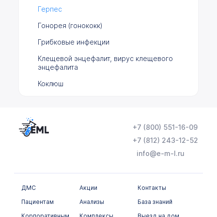
Герпес
Гонорея (гонококк)
Грибковые инфекции
Клещевой энцефалит, вирус клещевого
энцефалита
Коклюш
Краснуха
Острые кишечные инфекции
+7 (800) 551-16-09
Паразитарные заболевания
+7 (812) 243-12-52
Сифилис
info@e-m-l.ru
Стафилококковая инфекция
Туберкулез (микобактерии туберкулеза)
ДМС
Акции
Контакты
Уреаплазмоз (уреаплазмы)
Пациентам
Анализы
База знаний
Хеликобактерная инфекция (хеликобактер)
Корпоративным
Комплексы
Выезд на дом