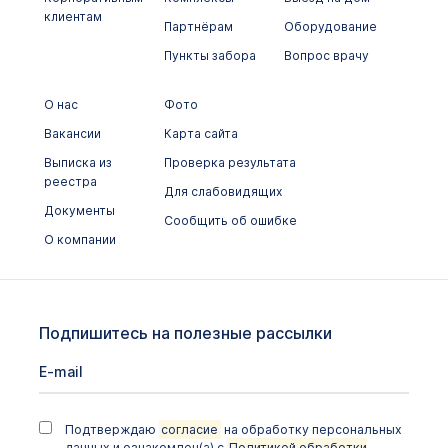
клиентам
Партнёрам
Оборудование
Хламидийная инфекция, хламидиоз
(хламидии)
Пункты забора
Вопрос врачу
Цитомегаловирусная инфекция
(цитомегаловирус, ЦМВ)
О нас
Фото
Вакансии
Бактериальные инфекции
Карта сайта
Выписка из
Проверка результата
Гистологические исследования
реестра
Для слабовидящих
Иммунологическое исследование
Документы
Сообщить об ошибке
О компании
Лекарственный мониторинг
Микробиологические исследования
Неорганические вещества и
Подпишитесь на полезные рассылки
микроэлементы
Общеклинические исследования
Онкомаркеры
Подтверждаю
согласие
на обработку персональных
данных и ознакомлен(а) с
Политикой обработки