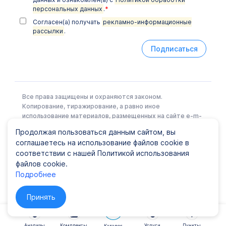
Химико-токсикологические исследования
персональных данных
.
*
Цитологические исследования
Согласен(а) получать
рекламно-информационные
рассылки
.
Подписаться
Все права защищены и охраняются законом.
Копирование, тиражирование, а равно иное
использование материалов, размещенных на сайте e-m-
l.ru возможно только с письменного разрешения
Продолжая пользоваться данным сайтом, вы
Правообладателя.
соглашаетесь на использование файлов cookie в
соответствии с нашей Политикой использования
файлов cookie.
Политика конфиденциальности
|
Карта сайта
Подробнее
© ООО EML, 2022 Лицензия № Л041-01148-78/00337441
от 25 июня 2019 г., ООО "ЕМЛ"
Принять
Анализы
Комплексы
Услуги
Пункты
Каталог