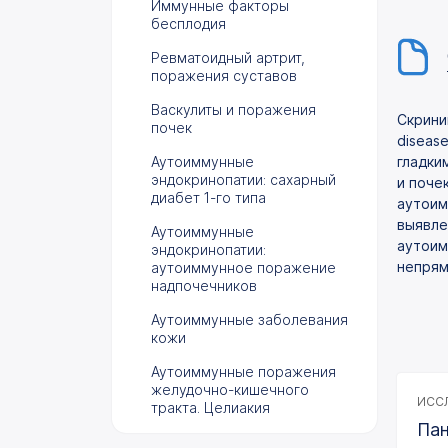
Иммунные факторы
бесплодия
Ревматоидный артрит,
поражения суставов
Васкулиты и поражения
Скрини
почек
diseas
Аутоиммунные
гладки
эндокринопатии: сахарный
и поче
диабет 1-го типа
аутоим
выявле
Аутоиммунные
аутоим
эндокринопатии:
непрям
аутоиммунное поражение
надпочечников
Аутоиммунные заболевания
кожи
Аутоиммунные поражения
желудочно-кишечного
ИССЛ
тракта. Целиакия
Пан
Аутоиммунные поражения