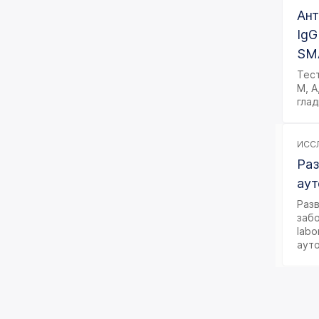
исследования
Ант
IgG
Иммунологическое
исследование
SM
Тес
Лекарственный мониторинг
М, А
гла
Микробиологические
исследования
Неорганические вещества
ИССЛ
и микроэлементы
Раз
Общеклинические
аут
исследования
Раз
забо
Онкомаркеры
labo
аут
Химико-токсикологические
исследования
Цитологические
исследования