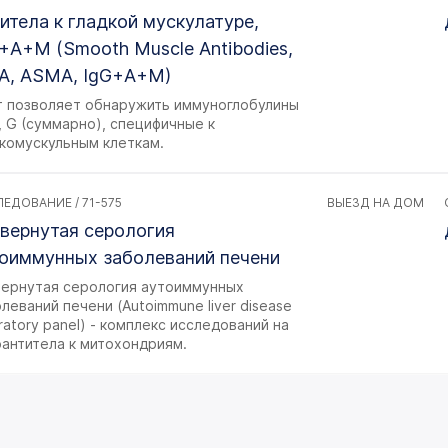
итела к гладкой мускулатуре,
+A+M (Smooth Muscle Antibodies,
A, ASMA, IgG+A+M)
т позволяет обнаружить иммуноглобулины
, G (суммарно), специфичные к
дкомускульным клеткам.
ЕДОВАНИЕ / 71-575
ВЫЕЗД НА ДОМ
вернутая серология
оиммунных заболеваний печени
вернутая серология аутоиммунных
леваний печени (Autoimmune liver disease
ratory panel) - комплекс исследований на
оантитела к митохондриям.