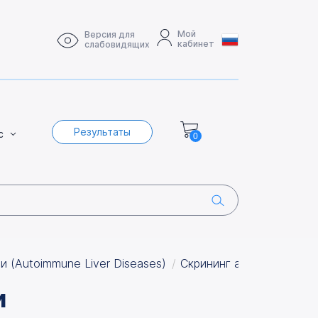
Мой
Версия для
кабинет
слабовидящих
Результаты
с
0
 (Autoimmune Liver Diseases)
Скрининг аутоиммунног
и