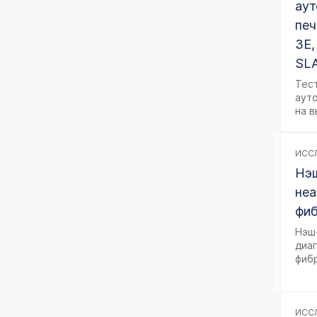
аут
печени (Autoimmune Liver
Diseases)
печ
3Е,
Аутоиммунные
неврологические
SLA
заболевания
Тес
Аутоиммунные заболевания
аут
легких и сердца
на 
Иммунные тромбоцитопении
ИССЛ
Системные заболевания
соединительной ткани
Нэш
неа
Генетические
исследования
фиб
Нэш
Гормональные
диа
исследования
фиб
Инфекционные
заболевания
Гистологические
ИССЛ