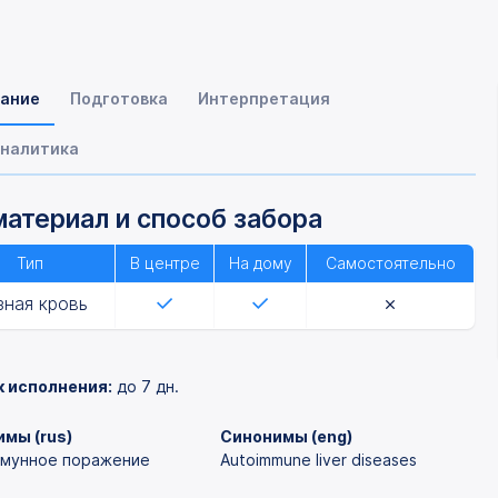
ание
Подготовка
Интерпретация
налитика
атериал и способ забора
Тип
В центре
На дому
Самостоятельно
зная кровь
к исполнения:
до 7 дн.
мы (rus)
Синонимы (eng)
мунное поражение
Autoimmune liver diseases