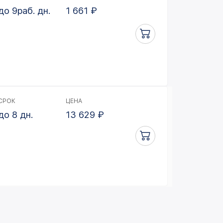
до 9раб. дн.
1 661
₽
СРОК
ЦЕНА
до 8 дн.
13 629
₽