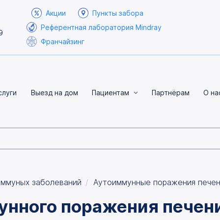
Акции
Пункты забора
Референтная лаборатория Mindray
9
Франчайзинг
слуги
Выезд на дом
Пациентам
Партнёрам
О на
иммуных заболеваний
Аутоиммунные поражения печени
унного поражения печен