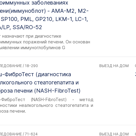
оиммунных заболеваниях
ени(иммуноблот) - АМА-М2, М2-
 SP100, PML, GP210, LKM-1, LC-1,
/LP, SSA/RO-52
т назначают при диагностике
оиммунных поражений печени. Он основан
выявлении иммуноглобулинов G
ЕДОВАНИЕ / 18-290
ВЫЕЗД НА ДОМ
-ФиброТест (диагностика
лкогольного стеатогепатита и
роза печени (NASH-FibroTest)
-ФиброТест (NASH-FibroTest) - метод
гностики неалкогольного стеатогепатита и
роза печени.
ЕДОВАНИЕ / 71-624
ВЫЕЗД НА ДОМ