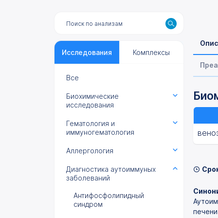
Опис
Исследования
Комплексы
Преа
Все
Биом
Биохимические
исследования
Гематология и
иммуногематология
вено
Аллергология
Диагностика аутоиммуных
Сро
заболеваний
Синони
Антифосфолипидный
Аутоим
синдром
печени