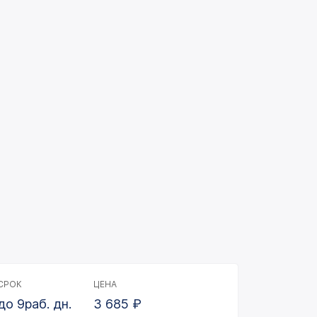
СРОК
ЦЕНА
до 9раб. дн.
3 685
₽