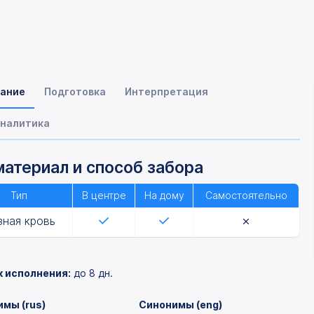
ание
Подготовка
Интерпретация
налитика
атериал и способ забора
Тип
В центре
На дому
Самостоятельно
зная кровь
к исполнения:
до 8 дн.
мы (rus)
Синонимы (eng)