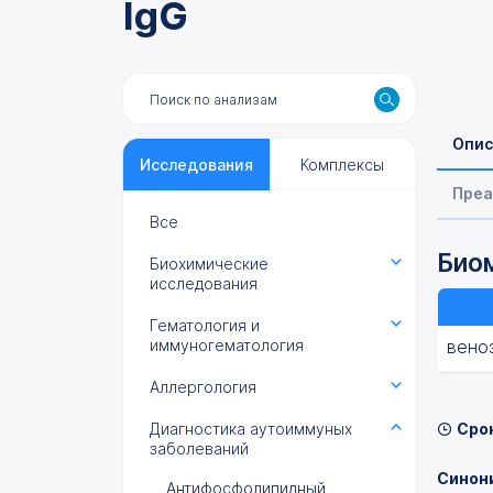
IgG
Опис
Исследования
Комплексы
Преа
Все
Биом
Биохимические
исследования
Гематология и
иммуногематология
вено
Аллергология
Диагностика аутоиммуных
Сро
заболеваний
Синони
Антифосфолипидный