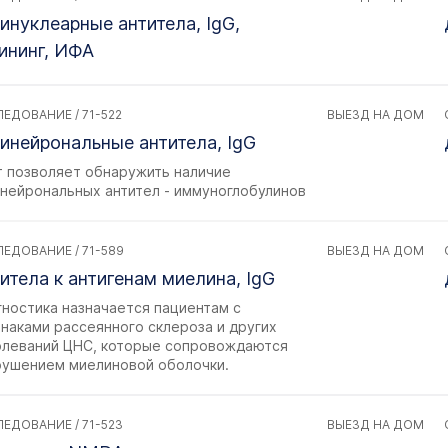
инуклеарные антитела, IgG,
ининг, ИФА
ЕДОВАНИЕ / 71-522
ВЫЕЗД НА ДОМ
инейрональные антитела, IgG
т позволяет обнаружить наличие
инейрональных антител - иммуноглобулинов
ЕДОВАНИЕ / 71-589
ВЫЕЗД НА ДОМ
итела к антигенам миелина, IgG
гностика назначается пациентам с
наками рассеянного склероза и других
олеваний ЦНС, которые сопровождаются
рушением миелиновой оболочки.
ЕДОВАНИЕ / 71-523
ВЫЕЗД НА ДОМ