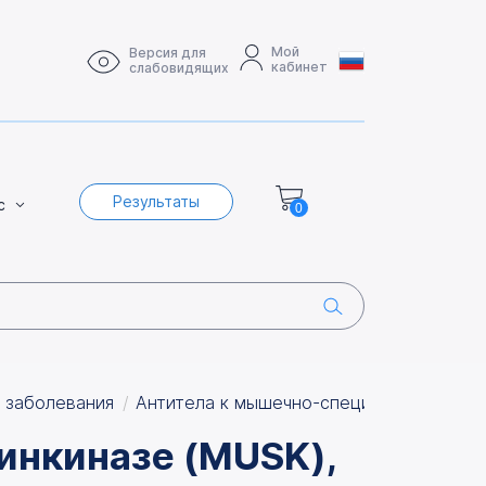
Мой
Версия для
кабинет
слабовидящих
Результаты
с
0
 заболевания
Антитела к мышечно-специфической тир
инкиназе (MUSK),