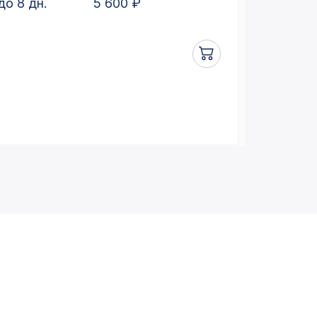
до 8 дн.
5 600
₽