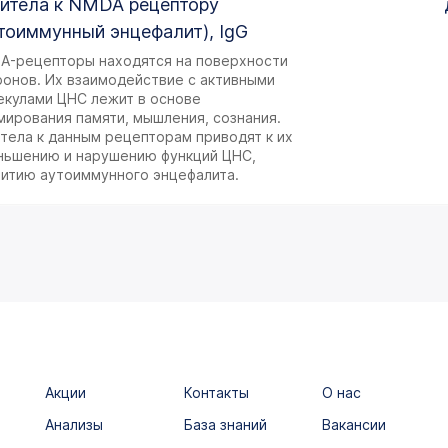
итела к NMDA рецептору
тоиммунный энцефалит), IgG
A-рецепторы находятся на поверхности
ронов. Их взаимодействие с активными
екулами ЦНС лежит в основе
мирования памяти, мышления, сознания.
тела к данным рецепторам приводят к их
ньшению и нарушению функций ЦНС,
витию аутоиммунного энцефалита.
Акции
Контакты
О нас
Анализы
База знаний
Вакансии