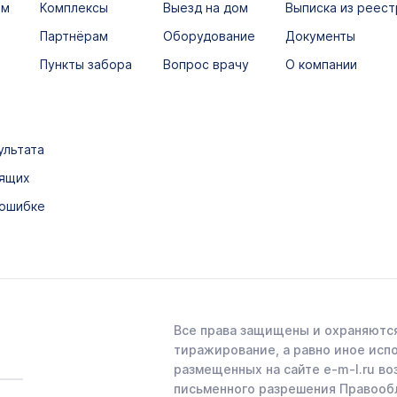
ым
Комплексы
Выезд на дом
Выписка из реест
Партнёрам
Оборудование
Документы
Пункты забора
Вопрос врачу
О компании
ультата
дящих
 ошибке
Все права защищены и охраняются
тиражирование, а равно иное исп
размещенных на сайте e-m-l.ru во
письменного разрешения Правооб