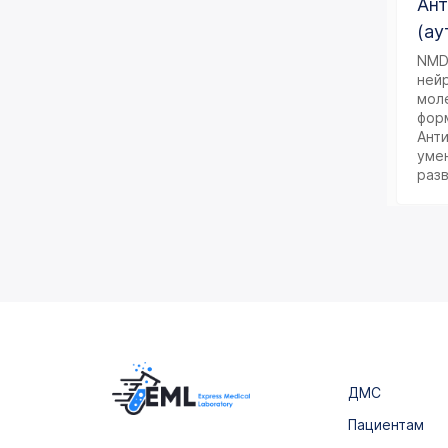
Ант
(ау
Гистологические
исследования
NMD
ней
Иммунологическое
мол
исследование
фор
Анти
Лекарственный мониторинг
уме
раз
Микробиологические
исследования
Неорганические вещества
и микроэлементы
Общеклинические
исследования
Онкомаркеры
Химико-токсикологические
ДМС
исследования
Пациентам
Цитологические