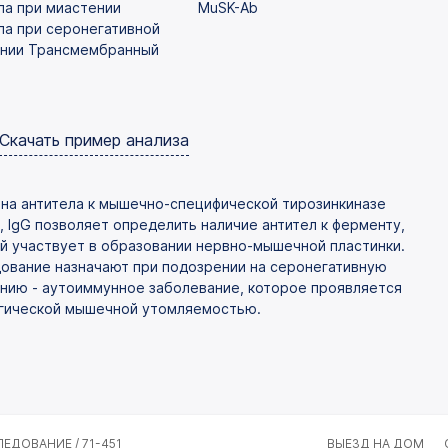
ла при миастении
MuSK-Ab
ла при серонегативной
нии Трансмембранный
Скачать пример анализа
 на антитела к мышечно-специфической тирозинкиназе
, IgG позволяет определить наличие антител к ферменту,
й участвует в образовании нервно-мышечной пластинки.
ование назначают при подозрении на серонегативную
нию - аутоиммунное заболевание, которое проявляется
гической мышечной утомляемостью.
ЕДОВАНИЕ / 71-451
ВЫЕЗД НА ДОМ