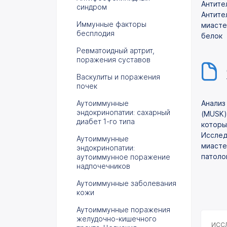
Антите
синдром
Антите
Иммунные факторы
миасте
бесплодия
белок
Ревматоидный артрит,
поражения суставов
Васкулиты и поражения
почек
Аутоиммунные
Анализ
эндокринопатии: сахарный
(MUSK)
диабет 1-го типа
которы
Исслед
Аутоиммунные
миасте
эндокринопатии:
патоло
аутоиммунное поражение
надпочечников
Аутоиммунные заболевания
кожи
Аутоиммунные поражения
желудочно-кишечного
ИССЛ