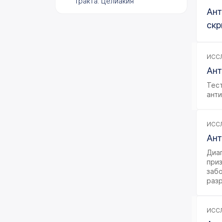
тракта. Целиакия
Ант
Аутоиммунные поражения
скр
печени (Autoimmune Liver
Diseases)
Аутоиммунные
ИССЛ
неврологические
Ант
заболевания
Тес
Аутоиммунные заболевания
ант
легких и сердца
Иммунные тромбоцитопении
ИССЛ
Системные заболевания
Ант
соединительной ткани
Диа
Генетические
приз
исследования
заб
раз
Гормональные
исследования
ИССЛ
Инфекционные
заболевания