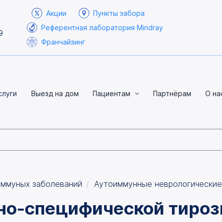
Акции
Пункты забора
Референтная лаборатория Mindray
9
Франчайзинг
слуги
Выезд на дом
Пациентам
Партнёрам
О на
иммуных заболеваний
Аутоиммунные неврологические
но-специфической тироз