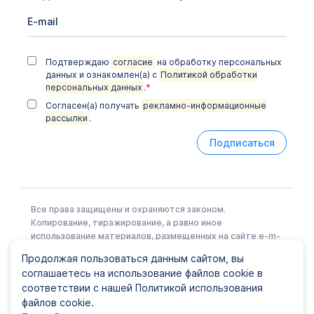
Подтверждаю
согласие
на обработку персональных
данных и ознакомлен(а) с
Политикой обработки
персональных данных
.
*
Согласен(а) получать
рекламно-информационные
рассылки
.
Подписаться
Все права защищены и охраняются законом.
Копирование, тиражирование, а равно иное
использование материалов, размещенных на сайте e-m-
l.ru возможно только с письменного разрешения
Продолжая пользоваться данным сайтом, вы
Правообладателя.
соглашаетесь на использование файлов cookie в
соответствии с нашей Политикой использования
файлов cookie.
Политика конфиденциальности
|
Карта сайта