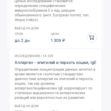
Целью исследования становится
определение специфических
иммуноглобулинов E к яду шершня
обыкновенного (англ. European hornet, лат.
Vespa crabro).
ВЫЕЗД НА ДОМ
СРОК
ЦЕНА
до 2 дн.
1 309
₽
ИССЛЕДОВАНИЕ / 14-305
Аллерген - эпителий и перхоть кошки, IgE
Определение концентрации данных антител в
крови является «золотым стандартом»
диагностики аллергии на эпителий и перхоть
кошек, так как уровень
аллергенспецифических IgE коррелирует со
степенью выраженности аллергических
реакций или вероятностью их развития.
ВЫЕЗД НА ДОМ