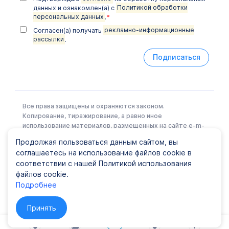
данных и ознакомлен(а) с
Политикой обработки
персональных данных
.
*
Согласен(а) получать
рекламно-информационные
рассылки
.
Подписаться
Все права защищены и охраняются законом.
Копирование, тиражирование, а равно иное
использование материалов, размещенных на сайте e-m-
l.ru возможно только с письменного разрешения
Продолжая пользоваться данным сайтом, вы
Правообладателя.
соглашаетесь на использование файлов cookie в
соответствии с нашей Политикой использования
файлов cookie.
Политика конфиденциальности
|
Карта сайта
Подробнее
© ООО EML, 2022 Лицензия № Л041-01148-78/00337441
от 25 июня 2019 г., ООО "ЕМЛ"
Принять