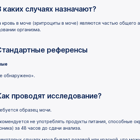
В каких случаях назначают?
а кровь в моче (эритроциты в моче) являются частью общего 
овании организма.
Стандартные референсы
лые
е обнаружено».
Как проводят исследование?
ебуется образец мочи.
комендуется не употреблять продукты питания, способные окр
рника) за 48 часов до сдачи анализа.
некоторых случаях моча бывает розовой или красной, что мож