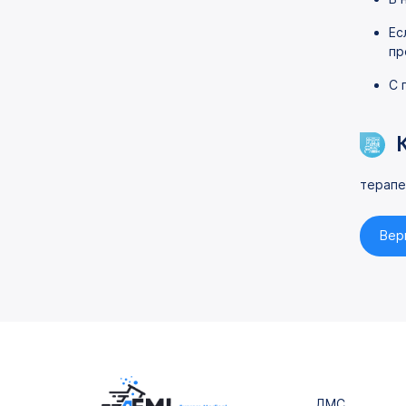
Ес
пр
С 
терапе
Вер
ДМС