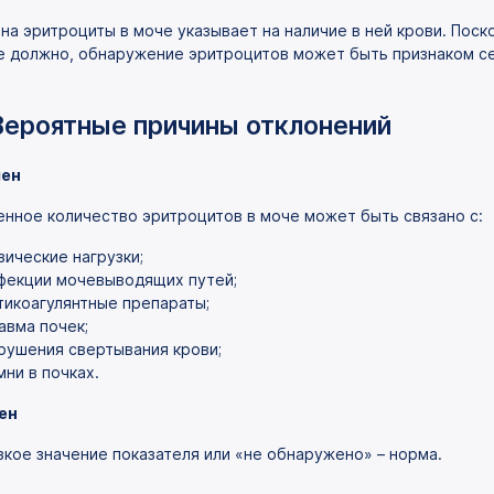
 на эритроциты в моче указывает на наличие в ней крови. Поск
е должно, обнаружение эритроцитов может быть признаком се
Вероятные причины отклонений
ен
нное количество эритроцитов в моче может быть связано с:
зические нагрузки;
фекции мочевыводящих путей;
тикоагулянтные препараты;
авма почек;
рушения свертывания крови;
мни в почках.
ен
зкое значение показателя или «не обнаружено» – норма.