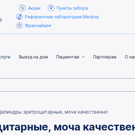
Акции
Пункты забора
Референтная лаборатория Mindray
9
Франчайзинг
слуги
Выезд на дом
Пациентам
Партнёрам
О на
Цилиндры эритроцитарные, моча качественно
итарные, моча качестве