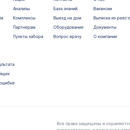
Анализы
База знаний
Вакансии
ым
Комплексы
Выезд на дом
Выписка из реест
Партнёрам
Оборудование
Документы
Пункты забора
Вопрос врачу
О компании
ультата
дящих
 ошибке
Все права защищены и охраняются
тиражирование, а равно иное исп