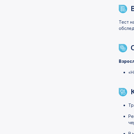
Тест н
обслед
Взрос
«Н
Тр
Ре
че
В 