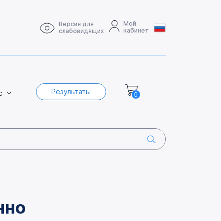
Мой
Версия для
кабинет
слабовидящих
Результаты
с
0
нно