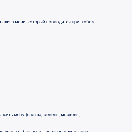
анализа мочи, который проводится при любом
асить мочу (свекла, ревень, морковь,
но увидеть без использования микроскопа.