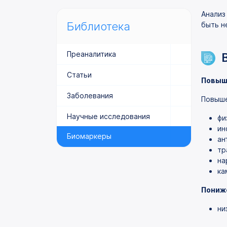
Анализ
Библиотека
быть н
Преаналитика
Статьи
Повыш
Заболевания
Повыше
Научные исследования
фи
ин
Биомаркеры
ан
тр
на
ка
Пониж
ни