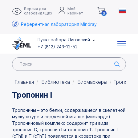
Версия для
Мой
слабовидящих
кабинет
0
Референтная лаборатория Mindray
Пункт забора Лиговский
+7 (812) 243-12-52
Главная
Библиотека
Биомаркеры
Тропонин 
Тропонин I
Тропонины – это белки, содержащиеся в скелетной
мускулатуре и сердечной мышце (миокарде).
Тропониновый комплекс содержит три вида:
тропонин С, тропонин I и тропонин Т. Тропонин I
(cTnl) и T (cTnT) появляются в кровотоке при