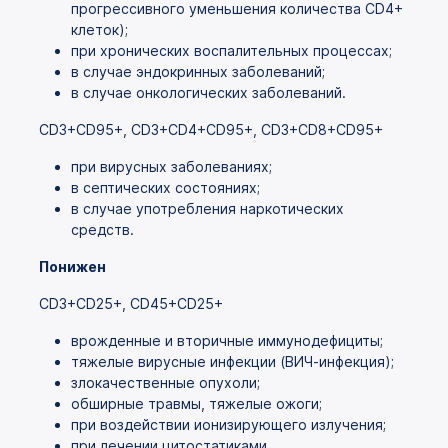
прогрессивного уменьшения количества CD4+
клеток);
при хронических воспалительных процессах;
в случае эндокринных заболеваний;
в случае онкологических заболеваний.
CD3+CD95+, CD3+CD4+CD95+, CD3+CD8+CD95+
при вирусных заболеваниях;
в септических состояниях;
в случае употребления наркотических
средств.
Понижен
CD3+CD25+, CD45+CD25+
врожденные и вторичные иммунодефициты;
тяжелые вирусные инфекции (ВИЧ-инфекция);
злокачественные опухоли;
обширные травмы, тяжелые ожоги;
при воздействии ионизирующего излучения;
при лечении цитостатиками,