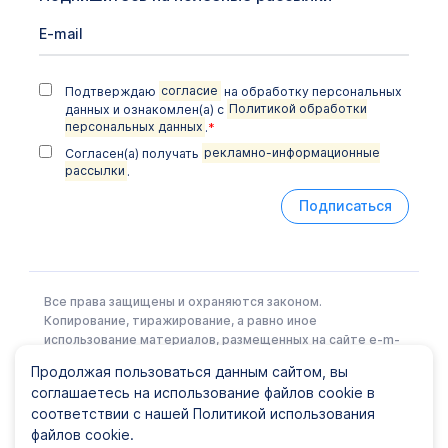
Подтверждаю
согласие
на обработку персональных
данных и ознакомлен(а) с
Политикой обработки
персональных данных
.
*
Согласен(а) получать
рекламно-информационные
рассылки
.
Подписаться
Все права защищены и охраняются законом.
Копирование, тиражирование, а равно иное
использование материалов, размещенных на сайте e-m-
l.ru возможно только с письменного разрешения
Продолжая пользоваться данным сайтом, вы
Правообладателя.
соглашаетесь на использование файлов cookie в
соответствии с нашей Политикой использования
файлов cookie.
Политика конфиденциальности
|
Карта сайта