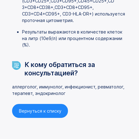
(CD3+CD25+,CD3+CD95+,CD45+CD25+,CD
3+CD8+CD38+,CD3+CD8+CD95+,
CD3+CD4+CD95+, CD3-HLA-DR+) используется
проточная цитометрия.
Результаты выражаются в количестве клеток
на литр (10e9/л) или процентном содержании
(%).
К кому обратиться за
консультацией?
аллерголог, иммунолог, инфекционист, ревматолог,
терапевт, эндокринолог
Вернуться к списку