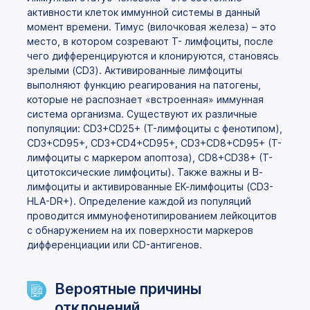
активности клеток иммунной системы в данный
момент времени. Тимус (вилочковая железа) – это
место, в котором созревают Т- лимфоциты, после
чего дифференцируются и клонируются, становясь
зрелыми (CD3). Активированные лимфоциты
выполняют функцию реагирования на патогены,
которые не распознает «встроенная» иммунная
система организма. Существуют их различные
популяции: CD3+CD25+ (T-лимфоциты с фенотипом),
CD3+CD95+, CD3+CD4+CD95+, CD3+CD8+CD95+ (Т-
лимфоциты с маркером апоптоза), CD8+CD38+ (Т-
цитотоксические лимфоциты). Также важны и В-
лимфоциты и активированные ЕК-лимфоциты (CD3-
HLA-DR+). Определение каждой из популяций
проводится иммунофенотипированием лейкоцитов
с обнаружением на их поверхности маркеров
дифференциации или CD-антигенов.
Вероятные причины
отклонений