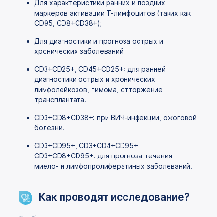
Для характеристики ранних и поздних
маркеров активации Т-лимфоцитов (таких как
CD95, CD8+CD38+);
Для диагностики и прогноза острых и
хронических заболеваний;
CD3+CD25+, CD45+CD25+: для ранней
диагностики острых и хронических
лимфолейкозов, тимома, отторжение
трансплантата.
CD3+CD8+CD38+: при ВИЧ-инфекции, ожоговой
болезни.
CD3+CD95+, CD3+CD4+CD95+,
CD3+CD8+CD95+: для прогноза течения
миело- и лимфопролифератиных заболеваний.
Как проводят исследование?