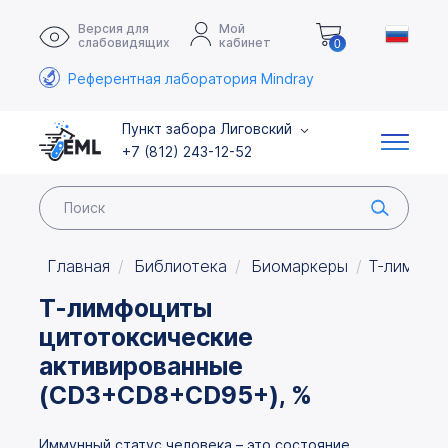
Версия для
Мой
слабовидящих
кабинет
0
Референтная лаборатория Mindray
Пункт забора Лиговский
+7 (812) 243-12-52
Главная
Библиотека
Биомаркеры
Т-лимфоц
Т-лимфоциты
цитотоксические
активированные
(CD3+CD8+CD95+), %
Иммунный статус человека – это состояние