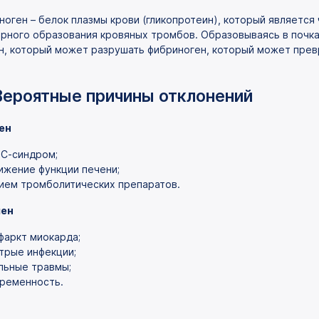
ноген – белок плазмы крови (гликопротеин), который являетс
рного образования кровяных тромбов. Образовываясь в почках
н, который может разрушать фибриноген, который может прев
Вероятные причины отклонений
ен
С-синдром;
ижение функции печени;
ием тромболитических препаратов.
ен
фаркт миокарда;
трые инфекции;
льные травмы;
ременность.