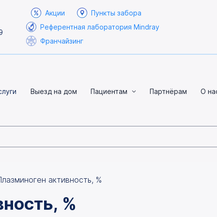
Акции
Пункты забора
Референтная лаборатория Mindray
9
Франчайзинг
слуги
Выезд на дом
Пациентам
Партнёрам
О на
Плазминоген активность, %
ность, %