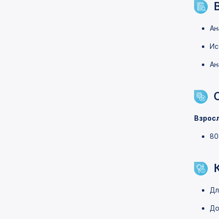
Ан
Ис
Ан
Взрос
80
Дл
До