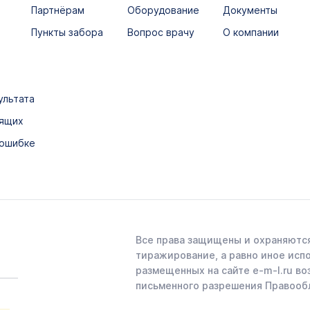
Партнёрам
Оборудование
Документы
Пункты забора
Вопрос врачу
О компании
ультата
дящих
 ошибке
Все права защищены и охраняются
тиражирование, а равно иное исп
размещенных на сайте e-m-l.ru во
письменного разрешения Правооб