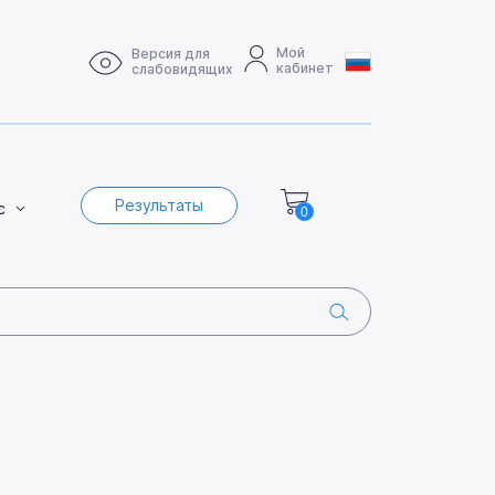
Мой
Версия для
кабинет
слабовидящих
Результаты
с
0