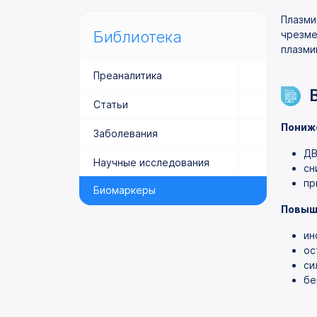
Плазми
Библиотека
чрезме
плазми
Преаналитика
Статьи
Пониж
Заболевания
ДВ
Научные исследования
сн
пр
Биомаркеры
Повыш
ин
ос
си
бе