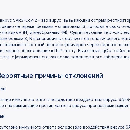
вирус SARS-CoV-2 – это вирус, вызывающий острый респирато
ровано четырьмя белками – спайковым (S, который в свою очер
капсидным (N) и мембранным (М). Существующие тест-системы
вым белкам S, N и специфичных фрагментов генетического мате
е показывают острый процесс (примерно через неделю после 
ительное обследование к ПЦР-тесту. Выявление IgG к спайков
тета, сформированного как после перенесенного заболевания,
Вероятные причины отклонений
ен
личие иммунного ответа вследствие воздействия вируса SARS-
вет на вакцинацию против данного вируса препаратами вакцин 
ен
сутствие иммунного ответа вследствие воздействия вируса SA