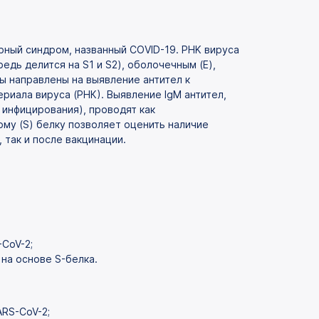
рный синдром, названный COVID-19. PHK вируса
едь делится на S1 и S2), оболочечным (E),
 направлены на выявление антител к
риала вируса (РНК). Выявление IgM антител,
инфицирования), проводят как
ому (S) белку позволяет оценить наличие
 так и после вакцинации.
CoV-2;
на основе S-белка.
RS-CoV-2;