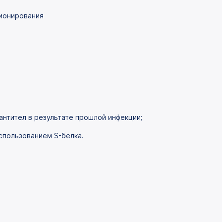
ионирования
 антител в результате прошлой инфекции;
спользованием S-белка.