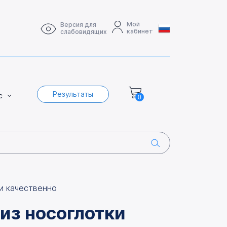
Мой
Версия для
кабинет
слабовидящих
Результаты
с
0
ки качественно
 из носоглотки