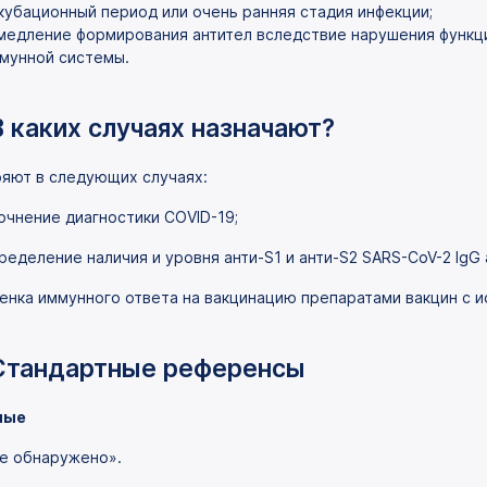
кубационный период или очень ранняя стадия инфекции;
медление формирования антител вследствие нарушения функц
мунной системы.
В каких случаях назначают?
яют в следующих случаях:
очнение диагностики COVID-19;
ределение наличия и уровня анти-S1 и анти-S2 SARS-CoV-2 lgG
енка иммунного ответа на вакцинацию препаратами вакцин с и
Стандартные референсы
лые
е обнаружено».