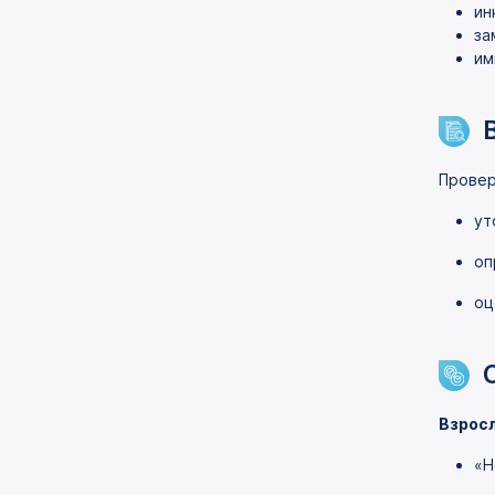
ин
за
им
Провер
ут
оп
оц
Взрос
«Н