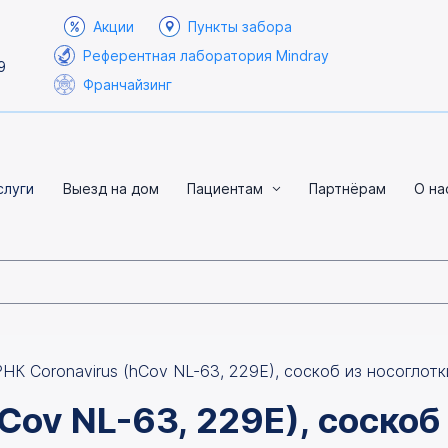
Акции
Пункты забора
Референтная лаборатория Mindray
9
Франчайзинг
слуги
Выезд на дом
Пациентам
Партнёрам
О на
РНК Coronavirus (hCov NL-63, 229E), соскоб из носоглот
Cov NL-63, 229E), соскоб