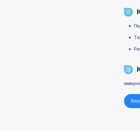
Пе
Те
Ре
иммуно
Вер