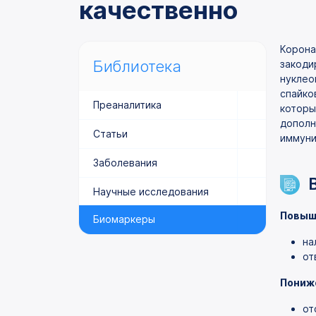
качественно
Корона
Библиотека
закоди
нуклео
спайко
Преаналитика
которы
дополн
Статьи
иммуни
Заболевания
Научные исследования
Повыш
Биомаркеры
на
от
Пониж
от