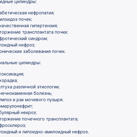
идные цилиндры:
абетическая нефропатия;
илоидоз почек;
качественная гипертензия;
торжение трансплантата почки;
фротический синдром;
поидный нефроз;
онические заболевания почек.
иальные цилиндры:
токсикация;
хорадка;
лтуха различной этиологии;
чечнокаменная болезнь;
липоз и рак мочевого пузыря;
омерулонефрит;
булярный некроз;
торжение почечного трансплантата;
фросклероз;
поидный и липоидно-амилоидный нефроз.