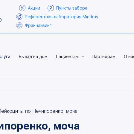
Акции
Пункты забора
Референтная лаборатория Mindray
9
Франчайзинг
слуги
Выезд на дом
Пациентам
Партнёрам
О на
Лейкоциты по Нечипоренко, моча
ипоренко, моча