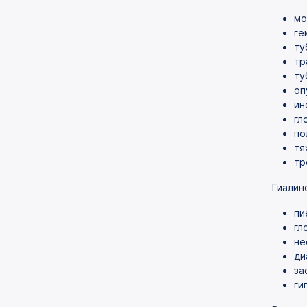
мо
ге
ту
тр
ту
оп
ин
гл
по
тя
тр
Гиалин
пи
гл
не
ди
за
ги