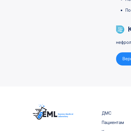
По
нефрол
Вер
ДМС
Пациентам