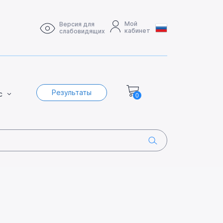
Мой
Версия для
кабинет
слабовидящих
Результаты
с
0