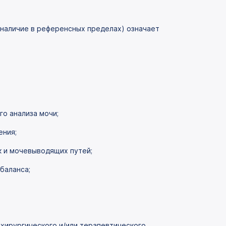
х наличие в референсных пределах) означает
го анализа мочи;
ения;
к и мочевыводящих путей;
баланса;
 хирургического и/или терапевтического