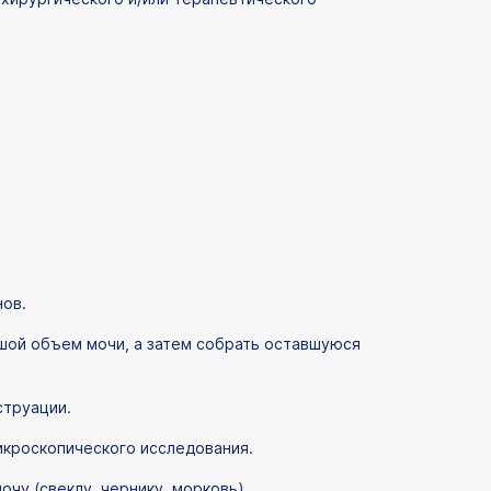
нов.
шой объем мочи, а затем собрать оставшуюся
струации.
икроскопического исследования.
чу (свеклу, чернику, морковь).