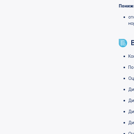
Пониж
от
но
Ко
По
Оц
Ди
Ди
Ди
Ди
Оц