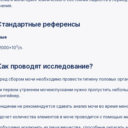
чения.
Стандартные референсы
лые
3
2000×10
/л.
Как проводят исследование?
ред сбором мочи необходимо провести гигиену половых орга
и первом утреннем мочеиспускании нужно пропустить неболь
контейнер.
нщинам не рекомендуется сдавать анализ мочи во время мен
дсчет количества элементов в моче проводится с помощью м
обходимо исключить из пищи вещества, способные окрасить мо