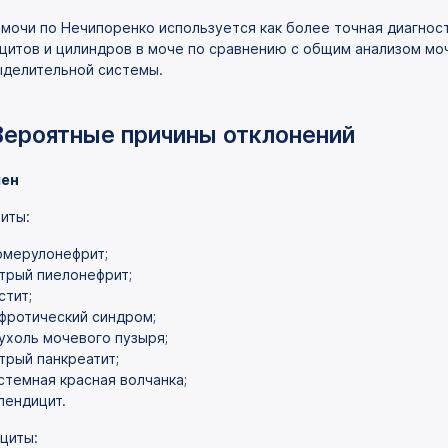
 мочи по Нечипоренко используется как более точная диагнос
цитов и цилиндров в моче по сравнению с общим анализом моч
делительной системы.
Вероятные причины отклонений
ен
иты:
омерулонефрит;
трый пиелонефрит;
стит;
фротический синдром;
ухоль мочевого пузыря;
трый панкреатит;
стемная красная волчанка;
пендицит.
циты: