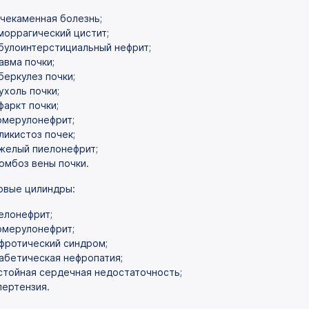
чекаменная болезнь;
моррагический цистит;
булоинтерстициальный нефрит;
авма почки;
беркулез почки;
ухоль почки;
фаркт почки;
омерулонефрит;
ликистоз почек;
желый пиелонефрит;
омбоз вены почки.
овые цилиндры:
елонефрит;
омерулонефрит;
фротический синдром;
абетическая нефропатия;
стойная сердечная недостаточность;
пертензия.