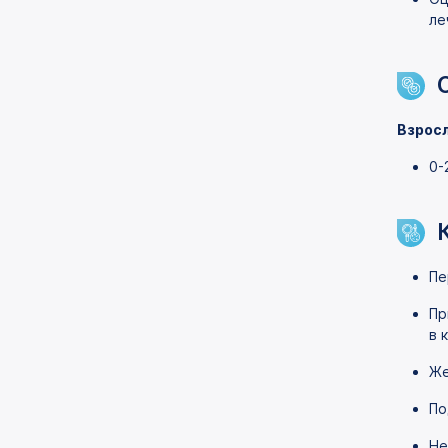
ле
Взрос
0-
Пе
Пр
в 
Же
По
Не