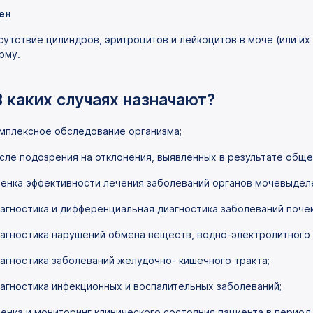
ен
сутствие цилиндров, эритроцитов и лейкоцитов в моче (или и
рму.
В каких случаях назначают?
мплексное обследование организма;
сле подозрения на отклонения, выявленных в результате обще
енка эффективности лечения заболеваний органов мочевыдел
агностика и дифференциальная диагностика заболеваний поче
агностика нарушений обмена веществ, водно-электролитного 
агностика заболеваний желудочно- кишечного тракта;
агностика инфекционных и воспалительных заболеваний;
енка и мониторинг клинического состояния пациента в период