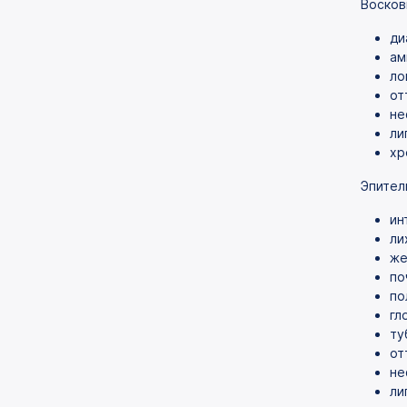
Восков
ди
ам
ло
от
не
ли
хр
Эпител
ин
ли
же
по
по
гл
ту
от
не
ли