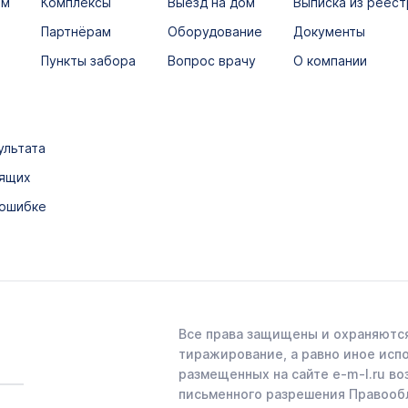
ым
Комплексы
Выезд на дом
Выписка из реест
Партнёрам
Оборудование
Документы
Пункты забора
Вопрос врачу
О компании
ультата
дящих
 ошибке
Все права защищены и охраняются
тиражирование, а равно иное исп
размещенных на сайте e-m-l.ru во
письменного разрешения Правооб