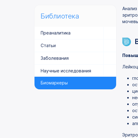
Анализ
Библиотека
эритро
мочевы
Преаналитика
Статьи
Повыш
Заболевания
Лейкоц
Научные исследования
гл
Биомаркеры
ос
ци
не
оп
ос
си
ап
Эритро