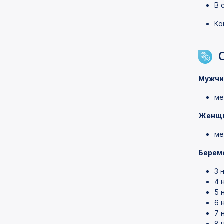
В 
Ко
Мужч
ме
Женщ
ме
Берем
3 
4 
5 
6 
7 
8 