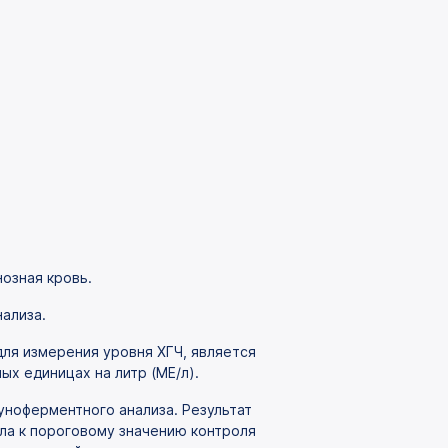
озная кровь.
нализа.
ля измерения уровня ХГЧ, является
х единицах на литр (МЕ/л).
уноферментного анализа. Результат
ла к пороговому значению контроля