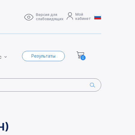
Мой
Версия для
кабинет
слабовидящих
Результаты
с
0
Ч)