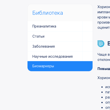
Хорион
Библиотека
имплан
крови 
произв
Преаналитика
оценит
Статьи
Заболевания
Чаще в
Научные исследования
отклон
Биомаркеры
Повыш
Хорион
ис
па
ра
оп
оп