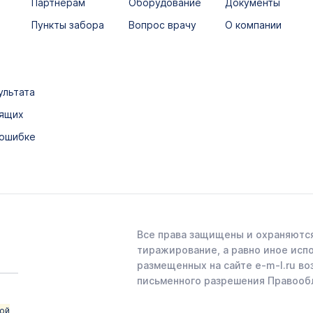
Партнёрам
Оборудование
Документы
Пункты забора
Вопрос врачу
О компании
ультата
дящих
 ошибке
Все права защищены и охраняются
тиражирование, а равно иное исп
размещенных на сайте e-m-l.ru во
письменного разрешения Правооб
ой