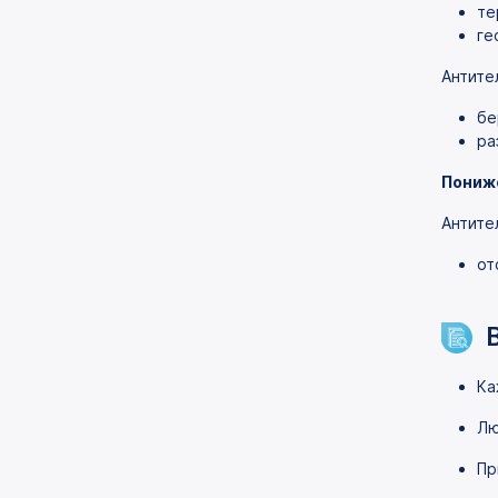
те
ге
Антите
бе
ра
Пониж
Антите
от
Ка
Лю
Пр