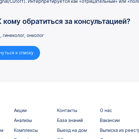
ignal/Cutoff). Интерпретируется как «отрицательный» или «по
К кому обратиться за консультацией?
, гинеколог, онколог
нуться к списку
Акции
Контакты
О нас
Анализы
База знаний
Вакансии
ым
Комплексы
Выезд на дом
Выписка из реест