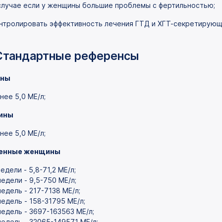
случае если у женщины большие проблемы с фертильностью;
нтролировать эффективность лечения ГТД и ХГТ-секретирующ
Стандартные референсы
ины
нее 5,0 MЕ/л;
ины
нее 5,0 MЕ/л;
енные женщины
недели - 5,8-71,2 MЕ/л;
недели - 9,5-750 МЕ/л;
недель - 217-7138 MЕ/л;
недель - 158-31795 MЕ/л;
недель - 3697-163563 MЕ/л;
недель - 32065-149571 MЕ/л;