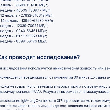
недель - 63803-151410 MЕ/л;
 недель - 46509-186977 MЕ/л;
-12 недель - 27832-210612 MЕ/л;
-14 недель - 13950-62530 MЕ/л;
 недель - 12039-70971 MЕ/л;
 недель - 9040-56451 MЕ/л;
 недель - 8175-55868 MЕ/л;
 недель - 8099-58176 MЕ/л.
Как проводят исследование?
я исследования используется амниотическая жидкость или вен
комендуется воздержаться от курения за 30 минут до сдачи а
чшим методом, используемым в лабораториях по всему миру д
диоиммуноанализ (РИА). Результат выражается в международны
следование IgM- и IgG-антител к ХГЧ проводится методом имм
ражается качественно или в виде соотношения сигнала антите