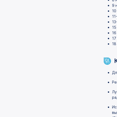
9 
10
11
13
15
16
17
18
Дл
Ре
Лу
ра
Ис
вы