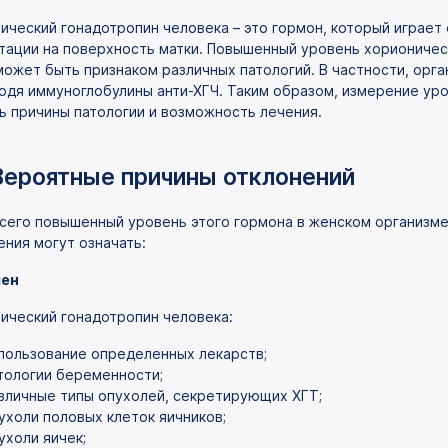
ический гонадотропин человека – это гормон, который играет 
тации на поверхность матки. Повышенный уровень хорионичес
может быть признаком различных патологий. В частности, орг
одя иммуноглобулины анти-ХГЧ. Таким образом, измерение уро
ь причины патологии и возможность лечения.
Вероятные причины отклонений
сего повышенный уровень этого гормона в женском организме 
ения могут означать:
ен
ический гонадотропин человека:
пользование определенных лекарств;
тологии беременности;
зличные типы опухолей, секретирующих ХГТ;
ухоли половых клеток яичников;
ухоли яичек;