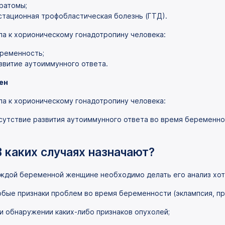
ратомы;
стационная трофобластическая болезнь (ГТД).
ла к хорионическому гонадотропину человека:
ременность;
звитие аутоиммунного ответа.
ен
ла к хорионическому гонадотропину человека:
сутствие развития аутоиммунного ответа во время беременно
В каких случаях назначают?
ждой беременной женщине необходимо делать его анализ хотя
бые признаки проблем во время беременности (эклампсия, преэ
и обнаружении каких-либо признаков опухолей;