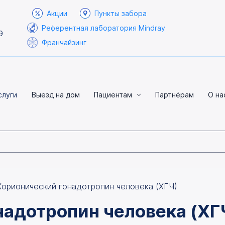
Акции
Пункты забора
Референтная лаборатория Mindray
9
Франчайзинг
слуги
Выезд на дом
Пациентам
Партнёрам
О на
Хорионический гонадотропин человека (ХГЧ)
надотропин человека (ХГ