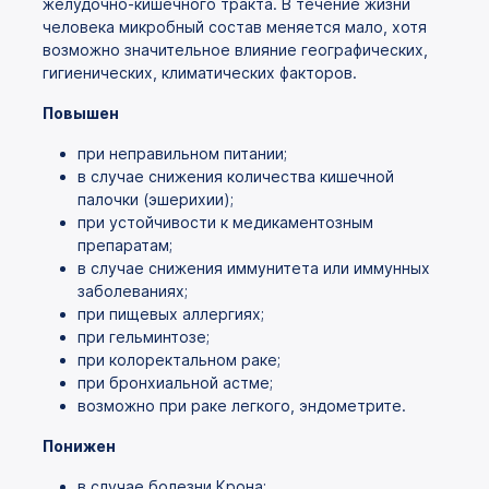
желудочно-кишечного тракта. В течение жизни
человека микробный состав меняется мало, хотя
возможно значительное влияние географических,
гигиенических, климатических факторов.
Повышен
при неправильном питании;
в случае снижения количества кишечной
палочки (эшерихии);
при устойчивости к медикаментозным
препаратам;
в случае снижения иммунитета или иммунных
заболеваниях;
при пищевых аллергиях;
при гельминтозе;
при колоректальном раке;
при бронхиальной астме;
возможно при раке легкого, эндометрите.
Понижен
в случае болезни Крона;