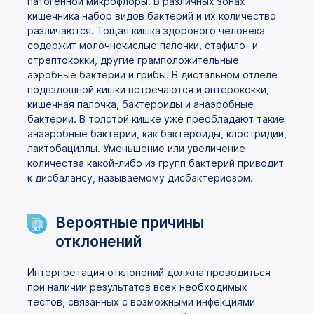
патогенной микрофлоры. В различных зонах
кишечника набор видов бактерий и их количество
различаются. Тощая кишка здорового человека
содержит молочнокислые палочки, стафило- и
стрептококки, другие грамположительные
аэробные бактерии и грибы. В дистальном отделе
подвздошной кишки встречаются и энтерококки,
кишечная палочка, бактероиды и анаэробные
бактерии. В толстой кишке уже преобладают такие
анаэробные бактерии, как бактероиды, клостридии,
лактобациллы. Уменьшение или увеличение
количества какой-либо из групп бактерий приводит
к дисбалансу, называемому дисбактериозом.
Вероятные причины
отклонений
Интерпретация отклонений должна проводиться
при наличии результатов всех необходимых
тестов, связанных с возможными инфекциями