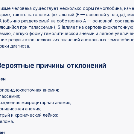
низме человека существует несколько форм гемоглобина, изм
норме, так и о патологии: фетальный (F — основной у плода), 
А (обычно разделяемый на собственно А — основной, составляю
яющийся при талассемии), S (влияет на серповидноклеточную 
емию, лёгкую форму гемолитической анемии и лёгкое увеличен
ние результатов нескольких значений аномальных гемоглобино
овки диагноза.
Вероятные причины отклонений
ен
рповидноклеточная анемия;
лассемия;
ожденная микроцитарная анемия;
рнициозная анемия;
трый и хронический лейкоз;
елома.
ен