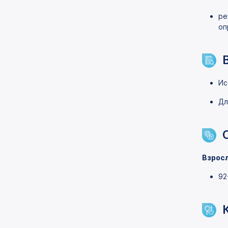
ре
оп
Ис
Дл
Взрос
92