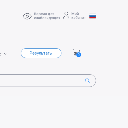
Мой
Версия для
кабинет
слабовидящих
Результаты
с
0