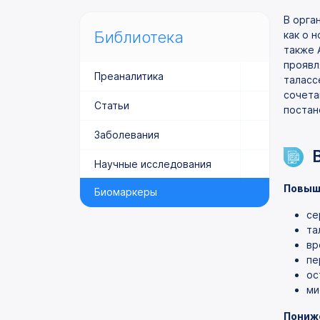
В орга
Библиотека
как о 
также 
проявл
Преаналитика
таласс
сочета
Статьи
постан
Заболевания
Научные исследования
Повыш
Биомаркеры
се
та
вр
пе
ос
ми
Пониж