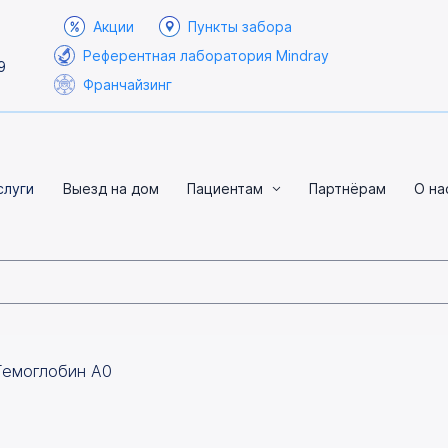
Акции
Пункты забора
Референтная лаборатория Mindray
9
Франчайзинг
слуги
Выезд на дом
Пациентам
Партнёрам
О на
Гемоглобин А0