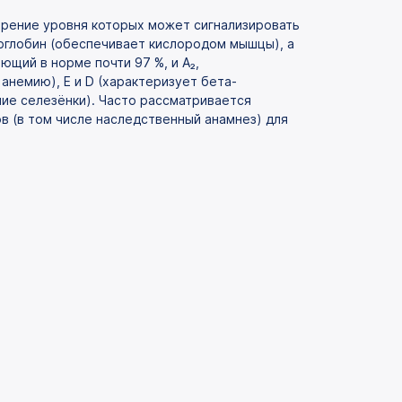
ерение уровня которых может сигнализировать
миоглобин (обеспечивает кислородом мышцы), а
щий в норме почти 97 %, и А₂,
анемию), Е и D (характеризует бета-
ие селезёнки). Часто рассматривается
в (в том числе наследственный анамнез) для