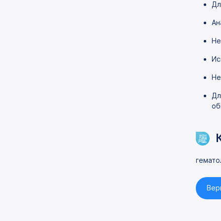
Дл
Ан
Не
Ис
Не
Дл
об
гемато
Вер