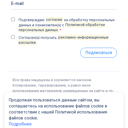
Подтверждаю
согласие
на обработку персональных
данных и ознакомлен(а) с
Политикой обработки
персональных данных
.
*
Согласен(а) получать
рекламно-информационные
рассылки
.
Подписаться
Все права защищены и охраняются законом.
Копирование, тиражирование, а равно иное
использование материалов, размещенных на сайте e-m-
l.ru возможно только с письменного разрешения
Продолжая пользоваться данным сайтом, вы
Правообладателя.
соглашаетесь на использование файлов cookie в
соответствии с нашей Политикой использования
файлов cookie.
Политика конфиденциальности
|
Карта сайта
Подробнее
© ООО EML, 2022 Лицензия № Л041-01148-78/00337441