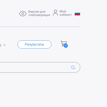
Мой
Версия для
кабинет
слабовидящих
Результаты
с
0