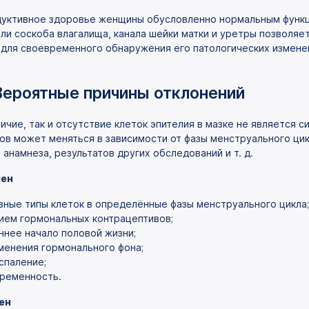
уктивное здоровье женщины обусловленно нормальным функц
или соскоба влагалища, канала шейки матки и уретры позволяе
 для своевременного обнаружения его патологических измене
Вероятные причины отклонений
личие, так и отсутствие клеток эпителия в мазке не является
ов может меняться в зависимости от фазы менструального цик
 анамнеза, результатов других обследований и т. д.
ен
зные типы клеток в определённые фазы менструального цикла;
ием гормональных контрацептивов;
ннее начало половой жизни;
менения гормонального фона;
спаление;
ременность.
ен