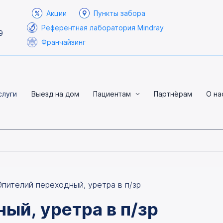
Акции
Пункты забора
Референтная лаборатория Mindray
9
Франчайзинг
слуги
Выезд на дом
Пациентам
Партнёрам
О на
Эпителий переходный, уретра в п/зр
ый, уретра в п/зр