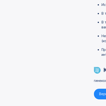
Ис
В 
В 
ва
Не
(к
Пр
ин
гинеко
Вер