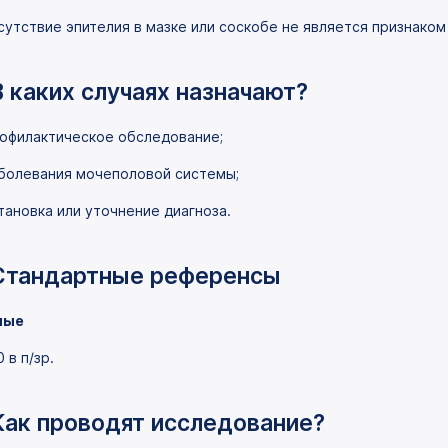
сутствие эпителия в мазке или соскобе не является признаком
В каких случаях назначают?
офилактическое обследование;
болевания мочеполовой системы;
тановка или уточнение диагноза.
Стандартные референсы
лые
0 в п/зр.
Как проводят исследование?