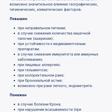
возможно значительное влияние географических,
гигиенических, климатических факторов.
Повышен
при неправильном питании;
в случае снижения количества кишечной
палочки (эшерихии);
при устойчивости к медикаментозным
препаратам;
в случае снижения иммунитета или иммунных
заболеваниях;
при пищевых аллергиях;
при гельминтозе;
при колоректальном раке;
при бронхиальной астме;
возможно при раке легкого, эндометрите.
Понижен
в случае болезни Крона;
при нарушении всасываемости (при