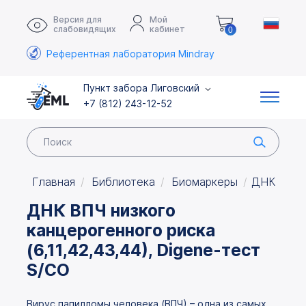
Версия для
Мой
слабовидящих
кабинет
0
Референтная лаборатория Mindray
Пункт забора Лиговский
+7 (812) 243-12-52
Главная
Библиотека
Биомаркеры
ДНК ВПЧ н
ДНК ВПЧ низкого
канцерогенного риска
(6,11,42,43,44), Digene-тест
S/CO
Вирус папилломы человека (ВПЧ) – одна из самых