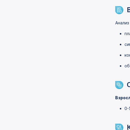
Анализ
пл
си
ко
об
Взрос
0-