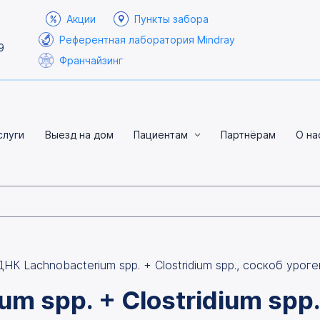
Акции
Пункты забора
Референтная лаборатория Mindray
9
Франчайзинг
слуги
Выезд на дом
Пациентам
Партнёрам
О на
ДНК Lachnobacterium spp. + Clostridium spp., соскоб уро
m spp. + Clostridium spp.