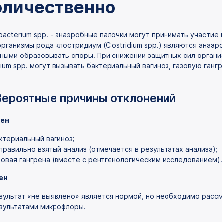
оличественно
bacterium spp. - анаэробные палочки могут принимать участие 
рганизмы рода клостридиум (Clostridium spp.) являются анаэ
ными образовывать споры. При снижении защитных сил органи
idium spp. могут вызывать бактериальный вагиноз, газовую гангр
Вероятные причины отклонений
ен
ктериальный вагиноз;
правильно взятый анализ (отмечается в результатах анализа);
зовая гангрена (вместе с рентгенологическим исследованием).
ен
зультат «не выявлено» является нормой, но необходимо рассм
зультатами микрофлоры.