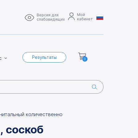
Мой
Версия для
кабинет
слабовидящих
Результаты
с
0
генитальный количественно
, соскоб