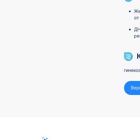
Же
от
ДН
ре
гинеко
Вер