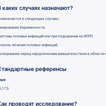
В каких случаях назначают?
 назначается в следующих случаях:
анирование беременности;
мптомы половых инфекций или при подозрении на ИППП;
нтроль лечения половых инфекций.
следование перед хирургическим вмешательством в области м
Стандартные референсы
лые
5,1 ГЭ.
Как проводят исследование?