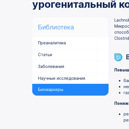
урогенитальный к
Lachno
Библиотека
Микроо
способ
Clostr
Преаналитика
Статьи
Заболевания
Повыш
Научные исследования
ба
не
Биомаркеры
га
Пониж
ре
ре