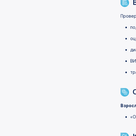
Провер
по
оц
ди
ВИ
тр
Взрос
«О