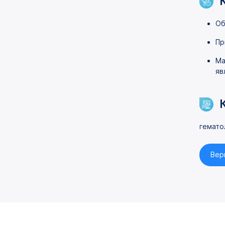
Об
Пр
Ма
яв
гемато
Вер