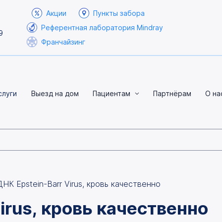
Акции
Пункты забора
Референтная лаборатория Mindray
9
Франчайзинг
слуги
Выезд на дом
Пациентам
Партнёрам
О на
ДНК Epstein-Barr Virus, кровь качественно
irus, кровь качественно