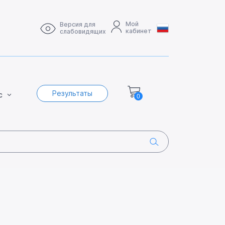
Мой
Версия для
кабинет
слабовидящих
Результаты
с
0