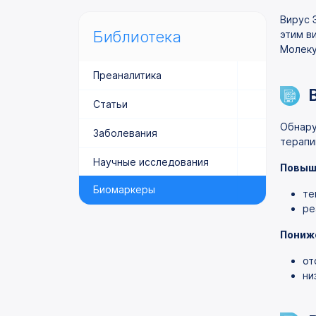
Вирус 
Библиотека
этим в
Молеку
Преаналитика
Статьи
Обнару
Заболевания
терапи
Научные исследования
Повыш
Биомаркеры
те
ре
Пониж
от
ни