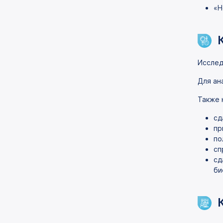
«Н
Исслед
Для ан
Также 
сд
пр
по
сп
сд
би