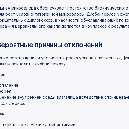
ьная микрофлора обеспечивает постоянство биохимического 
яя рост условно-патогенной микрофлоры. Дисбактериоз может
рицательных диплококков, в частности обуславливающих гоно
ования цервикального канала делается в комплексе с результ
Вероятные причины отклонений
ние соотношения и увеличения роста условно-патогенных, фа
плазм приводит к дисбактериозу.
ен
спаление;
норея;
менение внутренней среды влагалища вследствие спринцевани
сбактериоз.
ен
ецифическое лечение антибиотиками.