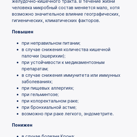
желудочно-кишечного тракта. В течение жизни
человека микробный состав меняется мало, хотя
возможно значительное влияние географических,
гигиенических, климатических факторов.
Повышен
при неправильном питании;
в случае снижения количества кишечной
палочки (эшерихии);
при устойчивости к медикаментозным
препаратам;
в случае снижения иммунитета или иммунных
заболеваниях;
при пищевых аллергиях;
при гельминтозе;
при колоректальном раке;
при бронхиальной астме;
возможно при раке легкого, эндометрите.
Понижен
в случае болезни Крона;