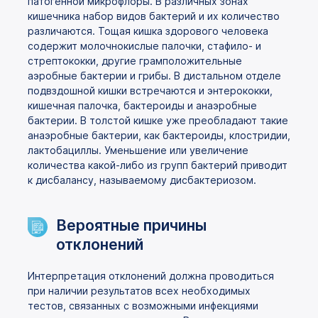
патогенной микрофлоры. В различных зонах
кишечника набор видов бактерий и их количество
различаются. Тощая кишка здорового человека
содержит молочнокислые палочки, стафило- и
стрептококки, другие грамположительные
аэробные бактерии и грибы. В дистальном отделе
подвздошной кишки встречаются и энтерококки,
кишечная палочка, бактероиды и анаэробные
бактерии. В толстой кишке уже преобладают такие
анаэробные бактерии, как бактероиды, клостридии,
лактобациллы. Уменьшение или увеличение
количества какой-либо из групп бактерий приводит
к дисбалансу, называемому дисбактериозом.
Вероятные причины
отклонений
Интерпретация отклонений должна проводиться
при наличии результатов всех необходимых
тестов, связанных с возможными инфекциями