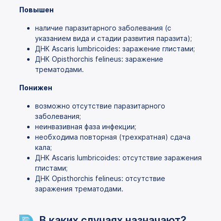
Повышен
наличие паразитарного заболевания (с
указанием вида и стадии развития паразита);
ДНК Ascaris lumbricoides: заражение глистами;
ДНК Opisthorchis felineus: заражение
трематодами.
Понижен
возможно отсутствие паразитарного
заболевания;
неинвазивная фаза инфекции;
необходима повторная (трехкратная) сдача
кала;
ДНК Ascaris lumbricoides: отсутствие заражения
глистами;
ДНК Opisthorchis felineus: отсутствие
заражения трематодами.
В каких случаях назначают?