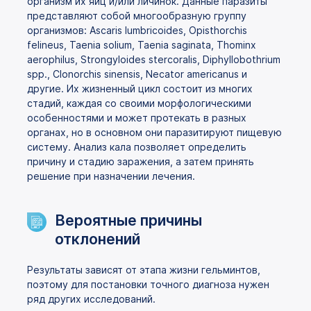
организм их яиц и/или личинок. Данные паразиты
представляют собой многообразную группу
организмов: Ascaris lumbricoides, Opisthorchis
felineus, Taenia solium, Taenia saginata, Thominx
aerophilus, Strongyloides stercoralis, Diphyllobothrium
spp., Clonorchis sinensis, Necator americanus и
другие. Их жизненный цикл состоит из многих
стадий, каждая со своими морфологическими
особенностями и может протекать в разных
органах, но в основном они паразитируют пищевую
систему. Анализ кала позволяет определить
причину и стадию заражения, а затем принять
решение при назначении лечения.
Вероятные причины
отклонений
Результаты зависят от этапа жизни гельминтов,
поэтому для постановки точного диагноза нужен
ряд других исследований.